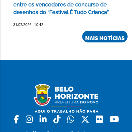
entre os vencedores de concurso de
desenhos do “Festival É Tudo Criança”
31/07/2026 | 10:42
MAIS NOTÍCIAS
Facebook
Instagram
Linkedin
Tiktok
Whatsapp
X
Flickr
Yo