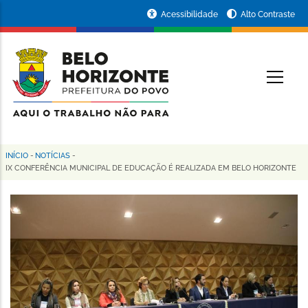
Pular
Portal
Acessibilidade
Alto Contraste
para
da
o
conteúdo
Prefeitura
O
principal
de
Belo
Horizonte
INÍCIO
-
NOTÍCIAS
-
Trilha
IX CONFERÊNCIA MUNICIPAL DE EDUCAÇÃO É REALIZADA EM BELO HORIZONTE
de
navegação