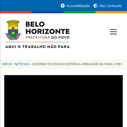
Pular
Portal
Acessibilidade
Alto Contraste
para
da
o
conteúdo
Prefeitura
O
principal
de
Belo
Horizonte
INÍCIO
-
NOTÍCIAS
-
GOVERNO DO ESTADO ENTREGA AMBULÂNCIAS PARA A PBH
Trilha
de
navegação