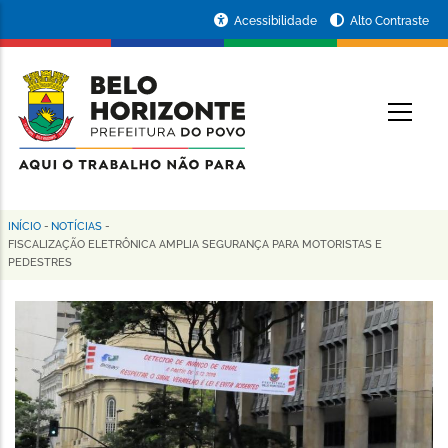
Pular
Portal
Acessibilidade
Alto Contraste
para
da
o
conteúdo
Prefeitura
O
principal
de
Belo
Horizonte
INÍCIO
-
NOTÍCIAS
-
Trilha
FISCALIZAÇÃO ELETRÔNICA AMPLIA SEGURANÇA PARA MOTORISTAS E
PEDESTRES
de
navegação