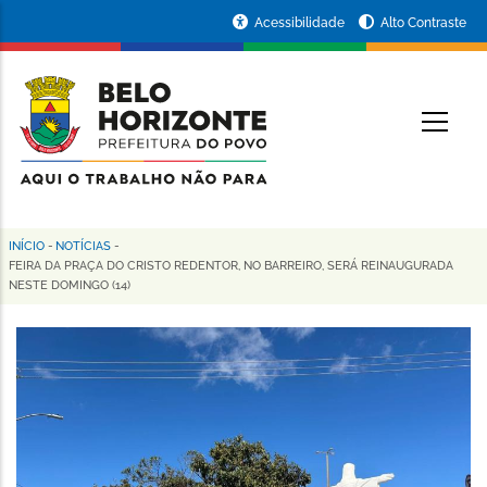
Pular
Portal
Acessibilidade
Alto Contraste
para
da
o
conteúdo
Prefeitura
O
principal
de
Belo
Horizonte
INÍCIO
-
NOTÍCIAS
-
Trilha
FEIRA DA PRAÇA DO CRISTO REDENTOR, NO BARREIRO, SERÁ REINAUGURADA
NESTE DOMINGO (14)
de
navegação