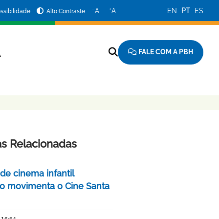
−
+
A
A
EN
PT
ES
ssibilidade
Alto Contraste
FALE COM A PBH
A
as Relacionadas
 de cinema infantil
iro movimenta o Cine Santa