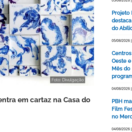
05/08/2026 |
Projeto
destaca 
do Abíli
05/08/2026 |
Centros 
Oeste 
Mês do 
program
Foto: Divulgação
04/08/2026 |
entra em cartaz na Casa do
PBH mar
Film Fe
no Merc
04/08/2026 |