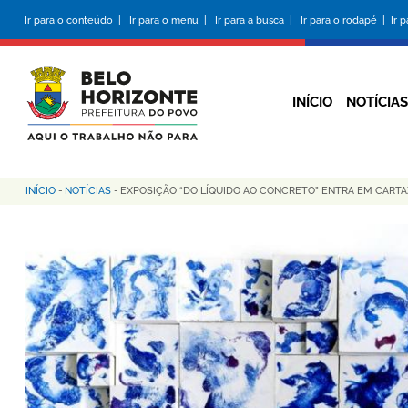
Pular
Ir para o conteúdo |
Ir para o menu |
Ir para a busca |
Ir para o rodapé |
Ir 
para
o
conteúdo
principal
INÍCIO
NOTÍCIAS
INÍCIO
-
NOTÍCIAS
-
EXPOSIÇÃO “DO LÍQUIDO AO CONCRETO” ENTRA EM CARTAZ 
Trilha
de
navegação