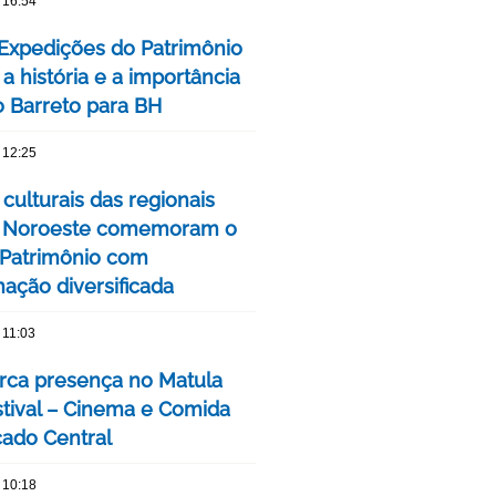
 16:54
 Expedições do Patrimônio
a história e a importância
o Barreto para BH
 12:25
culturais das regionais
e Noroeste comemoram o
Patrimônio com
ação diversificada
 11:03
ca presença no Matula
stival – Cinema e Comida
ado Central
 10:18