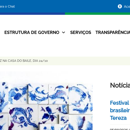
Portal
para o Chat
Ace
da
Prefeitura
ESTRUTURA DE GOVERNO
SERVIÇOS
TRANSPARÊNCI
Navegação
de
Principal
Belo
NA CASA DO BAILE, DIA 24/10
Horizonte
Notíci
Festival
brasile
Tereza