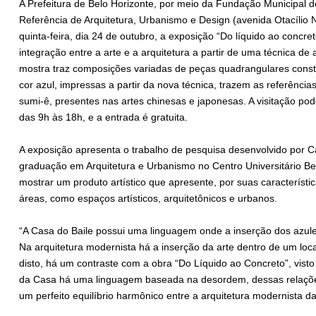
A Prefeitura de Belo Horizonte, por meio da Fundação Municipal d
Referência de Arquitetura, Urbanismo e Design (avenida Otacílio 
quinta-feira, dia 24 de outubro, a exposição “Do líquido ao concr
integração entre a arte e a arquitetura a partir de uma técnica de 
mostra traz composições variadas de peças quadrangulares consti
cor azul, impressas a partir da nova técnica, trazem as referência
sumi-ê, presentes nas artes chinesas e japonesas. A visitação pode
das 9h às 18h, e a entrada é gratuita.
A exposição apresenta o trabalho de pesquisa desenvolvido por C
graduação em Arquitetura e Urbanismo no Centro Universitário Bela
mostrar um produto artístico que apresente, por suas característic
áreas, como espaços artísticos, arquitetônicos e urbanos.
“A Casa do Baile possui uma linguagem onde a inserção dos azul
Na arquitetura modernista há a inserção da arte dentro de um local 
disto, há um contraste com a obra “Do Líquido ao Concreto”, visto
da Casa há uma linguagem baseada na desordem, dessas relações
um perfeito equilíbrio harmônico entre a arquitetura modernista d