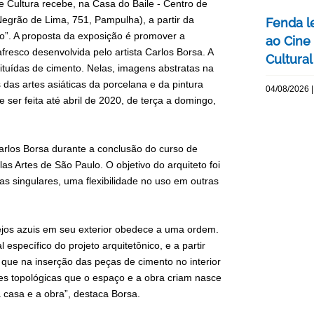
e Cultura recebe, na Casa do Baile - Centro de
Negrão de Lima, 751, Pampulha), a partir da
Fenda l
eto”. A proposta da exposição é promover a
ao Cine
afresco desenvolvida pelo artista Carlos Borsa. A
Cultural
tuídas de cimento. Nelas, imagens abstratas na
s das artes asiáticas da porcelana e da pintura
04/08/2026 |
 ser feita até abril de 2020, de terça a domingo,
arlos Borsa durante a conclusão do curso de
s Artes de São Paulo. O objetivo do arquiteto foi
as singulares, uma flexibilidade no uso em outras
ejos azuis em seu exterior obedece a uma ordem.
específico do projeto arquitetônico, e a partir
 que na inserção das peças de cimento no interior
 topológicas que o espaço e a obra criam nasce
a casa e a obra”, destaca Borsa.