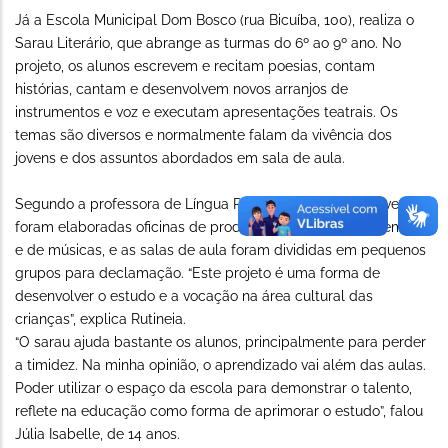
Já a Escola Municipal Dom Bosco (rua Bicuíba, 100), realiza o
Sarau Literário, que abrange as turmas do 6º ao 9º ano. No
projeto, os alunos escrevem e recitam poesias, contam
histórias, cantam e desenvolvem novos arranjos de
instrumentos e voz e executam apresentações teatrais. Os
temas são diversos e normalmente falam da vivência dos
jovens e dos assuntos abordados em sala de aula.
Segundo a professora de Língua Portuguesa, Rutineia Alves,
foram elaboradas oficinas de produção de textos, de poemas,
e de músicas, e as salas de aula foram divididas em pequenos
grupos para declamação. “Este projeto é uma forma de
desenvolver o estudo e a vocação na área cultural das
crianças”, explica Rutineia.
“O sarau ajuda bastante os alunos, principalmente para perder
a timidez. Na minha opinião, o aprendizado vai além das aulas.
Poder utilizar o espaço da escola para demonstrar o talento,
reflete na educação como forma de aprimorar o estudo”, falou
Júlia Isabelle, de 14 anos.