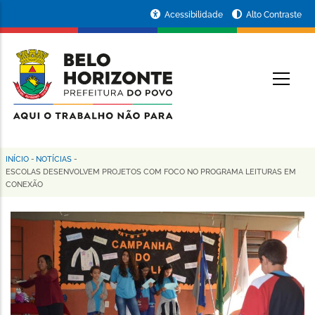
Pular
Portal
Acessibilidade
Alto Contraste
para
da
o
conteúdo
Prefeitura
O
principal
de
Belo
Horizonte
INÍCIO
-
NOTÍCIAS
-
Trilha
ESCOLAS DESENVOLVEM PROJETOS COM FOCO NO PROGRAMA LEITURAS EM
CONEXÃO
de
navegação