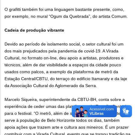
O grafitti também foi uma linguagem bastante presente, como,
por exemplo, no mural “Ogum da Quebrada”, do artista Comum.
Cadeia de produção vibrante
Devido ao período de isolamento social, o setor cultural foi um
dos mais prejudicados pela pandemia de covid-19. A Virada
Cultural, no formato on-line, deu apoio a artistas, produtores e
técnicos, além de dar visibilidade a espaços da cidade pouco
usados como palcos, a exemplo da plataforma de metrô da
Estação Central/CBTU, do terraço do edifício Itamaraty e da laje
da Associação Cultural do Aglomerado da Serra.
Marcelo Siqueira, superintendente da CBTU-BH, conta sobre a
experiência de ceder umas das plataformas da Estação Central
para o festival. “O metrô, além de ser um meio de transporte que
serve à população de Belo Horizonte todos os dias, também
apoia ações que trazem arte e cultura aos mineiros. É um prazer
contribuir com a Virada Cultural, evento que se tornou tradição na