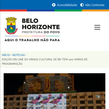
Pular
Portal
Acessibilidade
Alto Contraste
para
da
o
conteúdo
Prefeitura
O
principal
de
Belo
Horizonte
INÍCIO
-
NOTÍCIAS
-
Trilha
EDIÇÃO ON-LINE DA VIRADA CULTURAL DE BH TEM 200 HORAS DE
PROGRAMAÇÃO
de
navegação