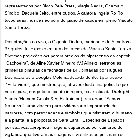
representados por Bloco Pele Preta, Magia Negra, Chama o
Síndico, Daquele Jeito, entre outros. A cantora ngela Ro Ro
tocou suas músicas ao som do piano de cauda em pleno Viaduto
Santa Tereza.
Das atrações ao vivo, o Gigante Dudrin, marionete de 5 metros e
37 quilos, foi exposto em um dos arcos do Viaduto Santa Tereza.
Diversas projeções ocuparam prédios do hipercentro da capital:
“Cachoeira”, de Aline Xavier Mineiro (VJ Alinex), retratou as
primeiras pinturas de fachadas de BH, pintadas por Hugues
Desmaziéres e Douglas Melo na década de 90; 1par trouxe
“Pelo Vidro”, que mostrou que, através desta fina película que
nos separa, surge todo tipo de imagem; os artistas da Darklight
Studio (Homem Gaiola & Vj Eletroiman) trouxeram “Somos
Natureza”, uma viagem para evidenciar a importância da
natureza, com personagens e símbolos que misturam o humano
e a planta; e a proposta de Sara Lara, “Espécies de Espaços'',
por sua vez, apropriou imagens capturadas por câmeras de
vigilância que tiveram as imagens inviabilizadas por aranhas.