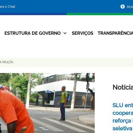
Portal
para o Chat
Ace
da
Prefeitura
ESTRUTURA DE GOVERNO
SERVIÇOS
TRANSPARÊNCI
Navegação
de
Principal
Belo
RA MULTA
Horizonte
Notíci
SLU ent
coopera
reforça
seletiva