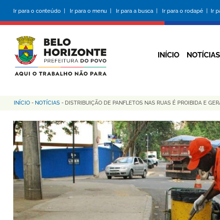
Pular
Ir para o conteúdo |
Ir para o menu |
Ir para a busca |
Ir para o rodapé |
Ir 
para
o
conteúdo
principal
INÍCIO
NOTÍCIAS
INÍCIO
-
NOTÍCIAS
-
DISTRIBUIÇÃO DE PANFLETOS NAS RUAS É PROIBIDA E GE
Trilha
de
navegação