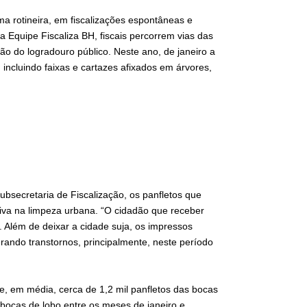
orma rotineira, em fiscalizações espontâneas e
a Equipe Fiscaliza BH, fiscais percorrem vias das
ão do logradouro público. Neste ano, de janeiro a
, incluindo faixas e cartazes afixados em árvores,
secretaria de Fiscalização, os panfletos que
tiva na limpeza urbana. “O cidadão que receber
s. Além de deixar a cidade suja, os impressos
erando transtornos, principalmente, neste período
te, em média, cerca de 1,2 mil panfletos das bocas
bocas de lobo entre os meses de janeiro e