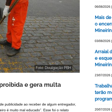
06/08/2026 |
Mais de
o encer
Mineiri
03/08/2026 |
Arraial 
e esque
Mineiri
Foto: Divulgação PBH
23/07/2026 |
 proibida e gera multa
Trabalh
terão m
program
de publicidade ao receber de algum entregador,
20/07/2026 |
eiro é muito mal educado”. Esse foi o relato