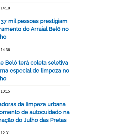
 14:18
 37 mil pessoas prestigiam
ramento do Arraial Belô no
nho
 14:36
de Belô terá coleta seletiva
ma especial de limpeza no
nho
 10:15
adoras da limpeza urbana
omento de autocuidado na
ação do Julho das Pretas
 12:31