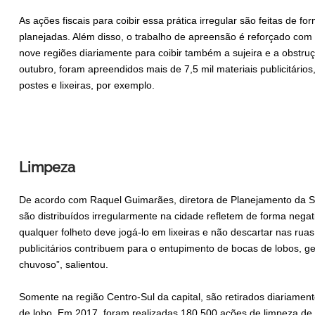
As ações fiscais para coibir essa prática irregular são feitas de f
planejadas. Além disso, o trabalho de apreensão é reforçado com 
nove regiões diariamente para coibir também a sujeira e a obstruç
outubro, foram apreendidos mais de 7,5 mil materiais publicitários
postes e lixeiras, por exemplo.
Limpeza
De acordo com Raquel Guimarães, diretora de Planejamento da Sub
são distribuídos irregularmente na cidade refletem de forma nega
qualquer folheto deve jogá-lo em lixeiras e não descartar nas rua
publicitários contribuem para o entupimento de bocas de lobos, g
chuvoso”, salientou.
Somente na região Centro-Sul da capital, são retirados diariamen
de lobo. Em 2017, foram realizadas 180.500 ações de limpeza de 