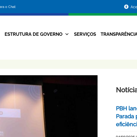
Portal
para o Chat
Ace
da
Prefeitura
ESTRUTURA DE GOVERNO
SERVIÇOS
TRANSPARÊNCI
Navegação
de
Principal
Belo
Horizonte
Notíci
PBH lan
Parada 
eficiên