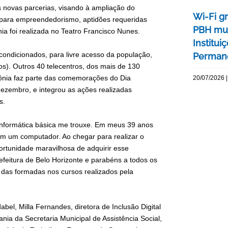
ês novas parcerias, visando à ampliação do
Wi-Fi gr
as para empreendedorismo, aptidões requeridas
PBH mu
ia foi realizada no Teatro Francisco Nunes.
Institu
condicionados, para livre acesso da população,
Permanê
ros). Outros 40 telecentros, dos mais de 130
ônia faz parte das comemorações do Dia
20/07/2026 |
 dezembro, e integrou as ações realizadas
s.
informática básica me trouxe. Em meus 39 anos
 com um computador. Ao chegar para realizar o
rtunidade maravilhosa de adquirir esse
efeitura de Belo Horizonte e parabéns a todos os
das formadas nos cursos realizados pela
bel, Milla Fernandes, diretora de Inclusão Digital
nia da Secretaria Municipal de Assistência Social,