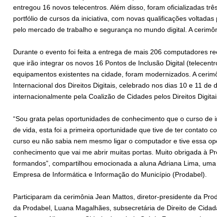
entregou 16 novos telecentros. Além disso, foram oficializadas tr
portfólio de cursos da iniciativa, com novas qualificações voltad
pelo mercado de trabalho e segurança no mundo digital. A cerimôn
Durante o evento foi feita a entrega de mais 206 computadores re
que irão integrar os novos 16 Pontos de Inclusão Digital (telecent
equipamentos existentes na cidade, foram modernizados. A cerim
Internacional dos Direitos Digitais, celebrado nos dias 10 e 11 de
internacionalmente pela Coalizão de Cidades pelos Direitos Digitai
“Sou grata pelas oportunidades de conhecimento que o curso de 
de vida, esta foi a primeira oportunidade que tive de ter contato
curso eu não sabia nem mesmo ligar o computador e tive essa opo
conhecimento que vai me abrir muitas portas. Muito obrigada à Pr
formandos”, compartilhou emocionada a aluna Adriana Lima, uma 
Empresa de Informática e Informação do Município (Prodabel).
Participaram da cerimônia Jean Mattos, diretor-presidente da Proda
da Prodabel, Luana Magalhães, subsecretária de Direito de Cidada