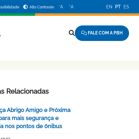
−
+
A
A
EN
PT
ES
ssibilidade
Alto Contraste
FALE COM A PBH
A
as Relacionadas
ça Abrigo Amigo e Próxima
para mais segurança e
cia nos pontos de ônibus