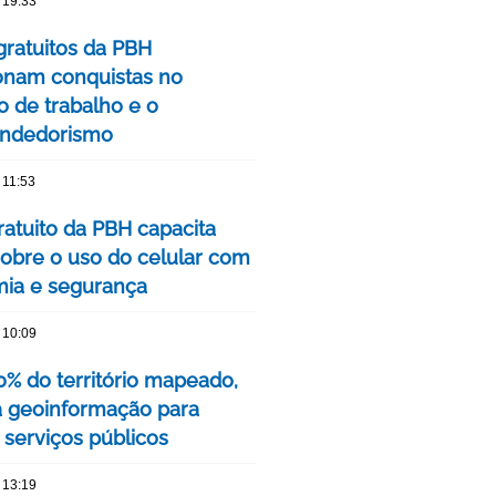
 19:33
gratuitos da PBH
onam conquistas no
 de trabalho e o
ndedorismo
 11:53
ratuito da PBH capacita
sobre o uso do celular com
ia e segurança
 10:09
% do território mapeado,
 geoinformação para
 serviços públicos
 13:19