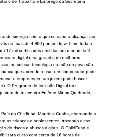
etário de Trabalho e Emprego da Secretaria
grande sinergia com o que se espera alcançar por
ravés de mais de 4.900 pontos de wi-fi em toda a
de 17 mil certificados emitidos em menos de 3
biente digital e na garantia de melhores
básico, ao colocar tecnologia na mão do povo são
a criança que aprende a usar um computador pode
começar a empreender, um jovem pode buscar
s. O Programa de Inclusão Digital traz
a gestora do telecentro Eu Amo Minha Quebrada,
 País do Childfund, Maurício Cunha, abordando a
ara as crianças e adolescentes, trazendo dicas
ão de riscos e abusos digitais. O ChildFund é
ibilizará curso com cerca de 16 horas de