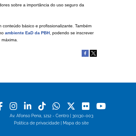
adores sobre a importância do uso seguro da
m conteúdo básico e profissionalizante. Também
 no
ambiente EaD da PBH
, podendo se inscrever
e máxima.
Facebook
Instagram
Linkedin
Tiktok
Whatsapp
X
Flickr
Youtu
Av. Afonso Pena, 1212 - Centro | 30130-003
Política de privacidade
|
Mapa do site