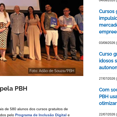
04/08/2026 |
Cursos 
impulsi
mercado
empree
03/08/2026 |
Curso g
idosos 
autonom
Foto: Adão de Souza/PBH
27/07/2026 |
o pela PBH
Com 100
PBH usa
otimizar
mais de 580 alunos dos cursos gratuitos de
22/07/2026 |
ados pelo
Programa de Inclusão Digital
e