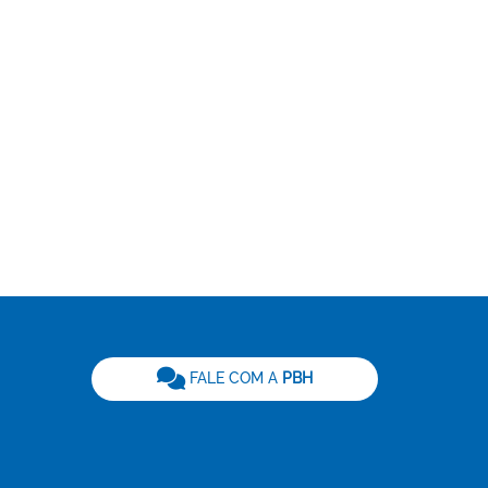
be
FALE COM A
PBH