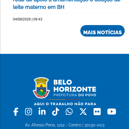
leite materno em BH
04/08/2026 | 09:43
MAIS NOTÍCIAS
Facebook
Instagram
Linkedin
Tiktok
Whatsapp
X
Flickr
Yo
Av. Afonso Pena, 1212 - Centro | 30130-003