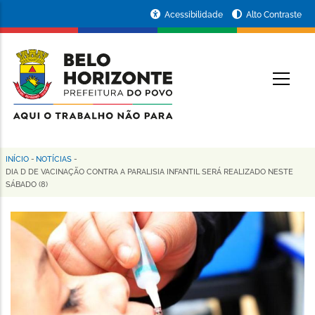
Pular
Portal
Acessibilidade
Alto Contraste
para
da
o
conteúdo
Prefeitura
O
principal
de
Belo
Horizonte
INÍCIO
-
NOTÍCIAS
-
Trilha
DIA D DE VACINAÇÃO CONTRA A PARALISIA INFANTIL SERÁ REALIZADO NESTE
SÁBADO (8)
de
navegação