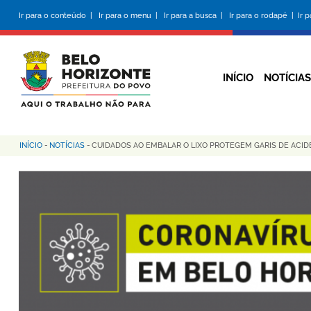
Pular
Ir para o conteúdo |
Ir para o menu |
Ir para a busca |
Ir para o rodapé |
Ir 
para
o
conteúdo
principal
INÍCIO
NOTÍCIAS
INÍCIO
-
NOTÍCIAS
-
CUIDADOS AO EMBALAR O LIXO PROTEGEM GARIS DE ACI
Trilha
de
navegação