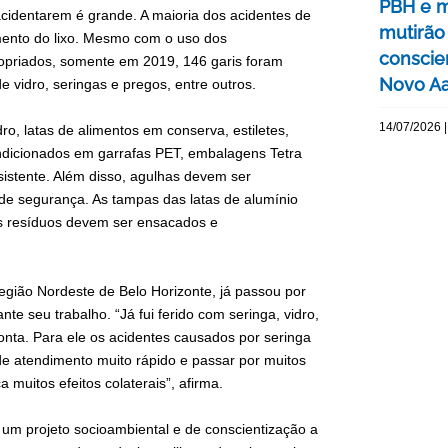
PBH e 
acidentarem é grande. A maioria dos acidentes de
mutirão
mento do lixo. Mesmo com o uso dos
conscie
opriados, somente em 2019, 146 garis foram
Novo Aa
 vidro, seringas e pregos, entre outros.
14/07/2026 |
ro, latas de alimentos em conserva, estiletes,
ndicionados em garrafas PET, embalagens Tetra
sistente. Além disso, agulhas devem ser
de segurança. As tampas das latas de alumínio
es resíduos devem ser ensacados e
região Nordeste de Belo Horizonte, já passou por
 seu trabalho. “Já fui ferido com seringa, vidro,
conta. Para ele os acidentes causados por seringa
e atendimento muito rápido e passar por muitos
 muitos efeitos colaterais”, afirma.
 um projeto socioambiental e de conscientização a