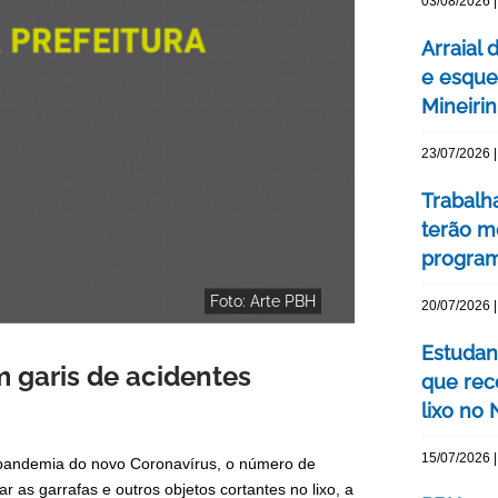
03/08/2026 |
Arraial 
e esque
Mineiri
23/07/2026 |
Trabalh
terão m
program
Foto: Arte PBH
20/07/2026 |
Estudan
 garis de acidentes
que rec
lixo no
15/07/2026 |
 pandemia do novo Coronavírus, o número de
 as garrafas e outros objetos cortantes no lixo, a