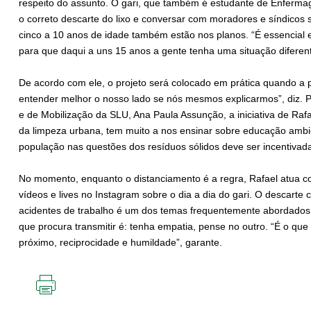
respeito do assunto. O gari, que também é estudante de Enfermag
o correto descarte do lixo e conversar com moradores e síndicos 
cinco a 10 anos de idade também estão nos planos. “É essencial e
para que daqui a uns 15 anos a gente tenha uma situação diferent
De acordo com ele, o projeto será colocado em prática quando a 
entender melhor o nosso lado se nós mesmos explicarmos”, diz. P
e de Mobilização da SLU, Ana Paula Assunção, a iniciativa de Raf
da limpeza urbana, tem muito a nos ensinar sobre educação ambie
população nas questões dos resíduos sólidos deve ser incentivada”
No momento, enquanto o distanciamento é a regra, Rafael atua co
vídeos e lives no Instagram sobre o dia a dia do gari. O descarte
acidentes de trabalho é um dos temas frequentemente abordados
que procura transmitir é: tenha empatia, pense no outro. “É o q
próximo, reciprocidade e humildade”, garante.
IMPRIMIR