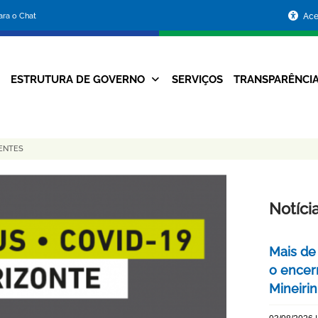
Portal
para o Chat
Ace
da
Prefeitura
ESTRUTURA DE GOVERNO
SERVIÇOS
TRANSPARÊNCI
Navegação
de
Principal
Belo
DENTES
Horizonte
Notíci
Mais de
o encer
Mineiri