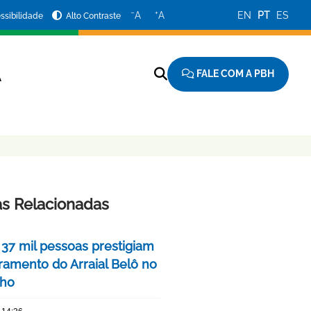
−
+
A
A
EN
PT
ES
ssibilidade
Alto Contraste
FALE COM A PBH
A
as Relacionadas
 37 mil pessoas prestigiam
ramento do Arraial Belô no
nho