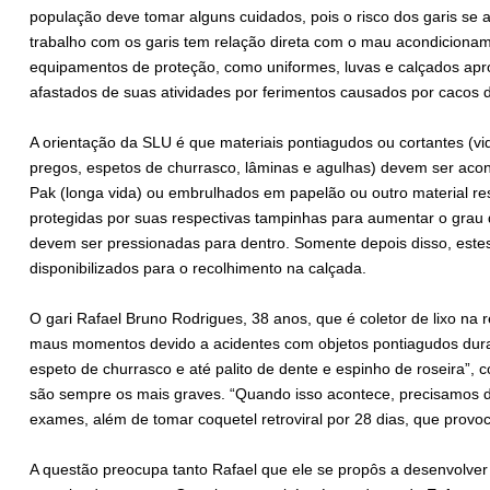
população deve tomar alguns cuidados, pois o risco dos garis se 
trabalho com os garis tem relação direta com o mau acondiciona
equipamentos de proteção, como uniformes, luvas e calçados apr
afastados de suas atividades por ferimentos causados por cacos de
A orientação da SLU é que materiais pontiagudos ou cortantes (vid
pregos, espetos de churrasco, lâminas e agulhas) devem ser aco
Pak (longa vida) ou embrulhados em papelão ou outro material re
protegidas por suas respectivas tampinhas para aumentar o grau 
devem ser pressionadas para dentro. Somente depois disso, est
disponibilizados para o recolhimento na calçada.
O gari Rafael Bruno Rodrigues, 38 anos, que é coletor de lixo na 
maus momentos devido a acidentes com objetos pontiagudos durante
espeto de churrasco e até palito de dente e espinho de roseira”, 
são sempre os mais graves. “Quando isso acontece, precisamos d
exames, além de tomar coquetel retroviral por 28 dias, que provoca
A questão preocupa tanto Rafael que ele se propôs a desenvolver