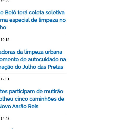
 14:36
de Belô terá coleta seletiva
ma especial de limpeza no
nho
 10:15
adoras da limpeza urbana
omento de autocuidado na
ação do Julho das Pretas
 12:31
tes participam de mutirão
olheu cinco caminhões de
 Novo Aarão Reis
 14:48