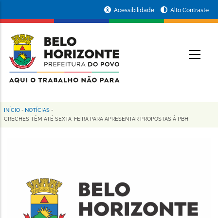
Pular
Portal
Acessibilidade
Alto Contraste
para
da
o
conteúdo
Prefeitura
O
principal
de
Belo
Horizonte
INÍCIO
-
NOTÍCIAS
-
Trilha
CRECHES TÊM ATÉ SEXTA-FEIRA PARA APRESENTAR PROPOSTAS À PBH
de
navegação