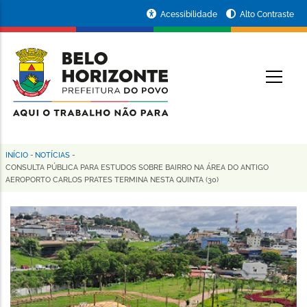
Pular
Portal
Acessibilidade
Alto Contraste
para
da
o
conteúdo
Prefeitura
O
principal
de
Belo
Horizonte
INÍCIO
-
NOTÍCIAS
-
Trilha
CONSULTA PÚBLICA PARA ESTUDOS SOBRE BAIRRO NA ÁREA DO ANTIGO
AEROPORTO CARLOS PRATES TERMINA NESTA QUINTA (30)
de
navegação