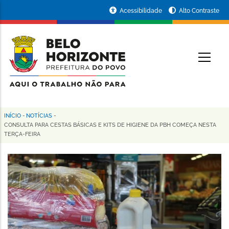
Pular
Portal
Acessibilidade
Alto Contraste
para
da
o
conteúdo
Prefeitura
O
principal
de
Belo
Horizonte
INÍCIO
-
NOTÍCIAS
-
Trilha
CONSULTA PARA CESTAS BÁSICAS E KITS DE HIGIENE DA PBH COMEÇA NESTA
TERÇA-FEIRA
de
navegação