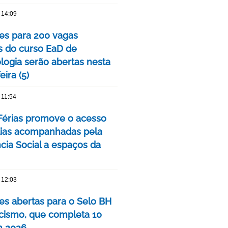
 14:09
ões para 200 vagas
as do curso EaD de
logia serão abertas nesta
eira (5)
 11:54
érias promove o acesso
lias acompanhadas pela
cia Social a espaços da
 12:03
ões abertas para o Selo BH
ismo, que completa 10
m 2026