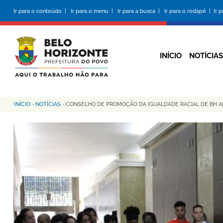
Pular
Ir para o conteúdo |
Ir para o menu |
Ir para a busca |
Ir para o rodapé |
Ir 
para
o
conteúdo
principal
INÍCIO
NOTÍCIAS
INÍCIO
-
NOTÍCIAS
-
CONSELHO DE PROMOÇÃO DA IGUALDADE RACIAL DE BH A
Trilha
de
navegação