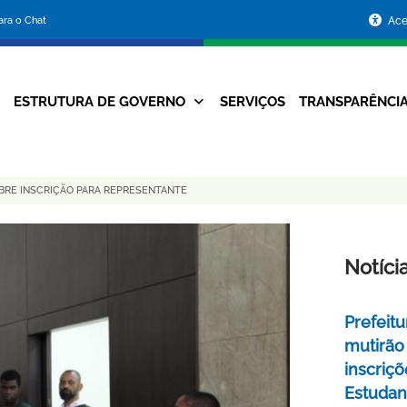
Portal
para o Chat
Ace
da
Prefeitura
ESTRUTURA DE GOVERNO
SERVIÇOS
TRANSPARÊNCI
Navegação
de
Principal
Belo
BRE INSCRIÇÃO PARA REPRESENTANTE
Horizonte
Notíci
Prefeitu
mutirão
inscriç
Estudant