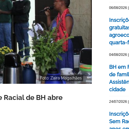
06/08/2026 |
Inscriç
gratuit
agroeco
quarta-f
04/08/2026 |
BH em F
de famí
Foto: Zaira Magalhães
Assistên
cidade
 Racial de BH abre
24/07/2026 |
Inscriç
Sem Rac
anos e