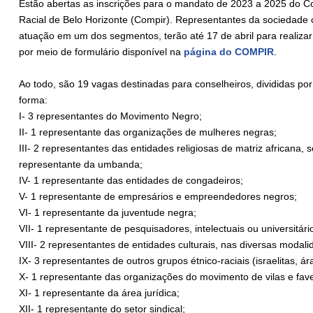
Estão abertas as inscrições para o mandato de 2023 a 2025 do 
Racial de Belo Horizonte (Compir). Representantes da sociedade 
atuação em um dos segmentos, terão até 17 de abril para realizar
por meio de formulário disponível na
página do COMPIR
.
Ao todo, são 19 vagas destinadas para conselheiros, divididas po
forma:
I- 3 representantes do Movimento Negro;
II- 1 representante das organizações de mulheres negras;
III- 2 representantes das entidades religiosas de matriz african
representante da umbanda;
IV- 1 representante das entidades de congadeiros;
V- 1 representante de empresários e empreendedores negros;
VI- 1 representante da juventude negra;
VII- 1 representante de pesquisadores, intelectuais ou universitári
VIII- 2 representantes de entidades culturais, nas diversas modali
IX- 3 representantes de outros grupos étnico-raciais (israelitas, á
X- 1 representante das organizações do movimento de vilas e fave
XI- 1 representante da área jurídica;
XII- 1 representante do setor sindical;