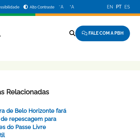
−
+
A
A
EN
PT
ES
ssibilidade
Alto Contraste
FALE COM A PBH
A
as Relacionadas
ra de Belo Horizonte fará
 de repescagem para
ões do Passe Livre
il