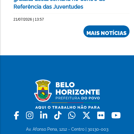
Referência das Juventudes
21/07/2026 | 13:57
MAIS NOTÍCIAS
Facebook
Instagram
Linkedin
Tiktok
Whatsapp
X
Flickr
Yo
Av. Afonso Pena, 1212 - Centro | 30130-003