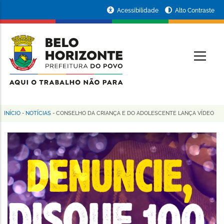
Pular
Portal
Acessibilidade
Alto Contraste
para
da
o
conteúdo
Prefeitura
O
principal
de
Belo
Horizonte
INÍCIO
-
NOTÍCIAS
-
CONSELHO DA CRIANÇA E DO ADOLESCENTE LANÇA VÍDEO
Trilha
de
navegação