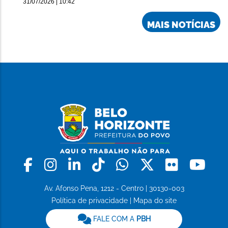
31/07/2026 | 10:42
MAIS NOTÍCIAS
Facebook
Instagram
Linkedin
Tiktok
Whatsapp
X
Flickr
Yo
Av. Afonso Pena, 1212 - Centro | 30130-003
Política de privacidade
|
Mapa do site
FALE COM A
PBH