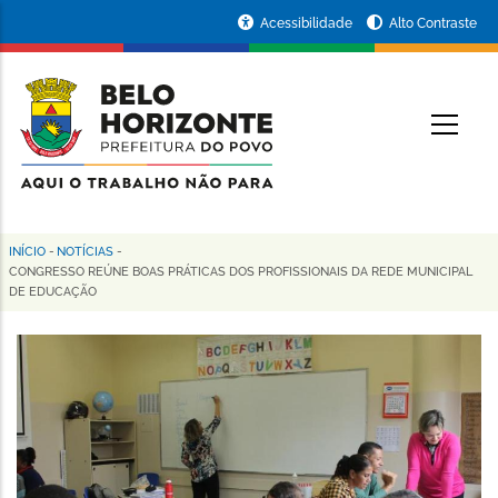
Pular
Portal
Acessibilidade
Alto Contraste
para
da
o
conteúdo
Prefeitura
O
principal
de
Belo
Horizonte
INÍCIO
-
NOTÍCIAS
-
Trilha
CONGRESSO REÚNE BOAS PRÁTICAS DOS PROFISSIONAIS DA REDE MUNICIPAL
DE EDUCAÇÃO
de
navegação