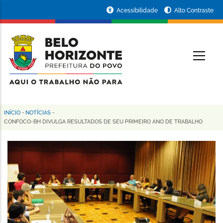
Pular
Portal
Acessibilidade
Alto Contraste
para
da
o
conteúdo
Prefeitura
O
principal
de
Belo
Horizonte
INÍCIO
-
NOTÍCIAS
-
Trilha
CONFOCO-BH DIVULGA RESULTADOS DE SEU PRIMEIRO ANO DE TRABALHO
de
navegação