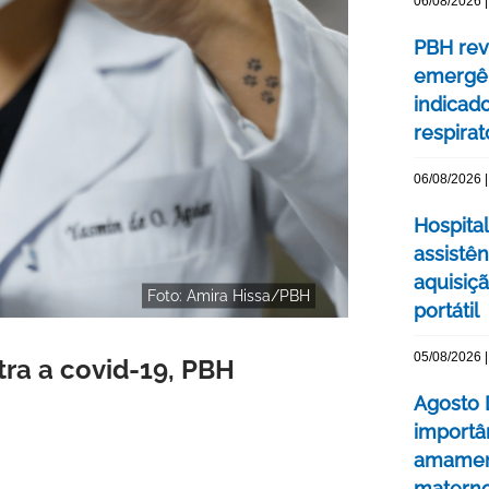
06/08/2026 |
PBH rev
emergên
indicad
respirat
06/08/2026 |
Hospital
assistê
aquisiç
Foto: Amira Hissa/PBH
portátil
05/08/2026 |
ra a covid-19, PBH
Agosto 
importâ
amament
matern