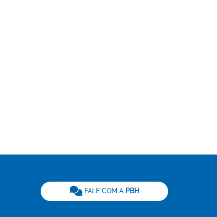
be
FALE COM A
PBH