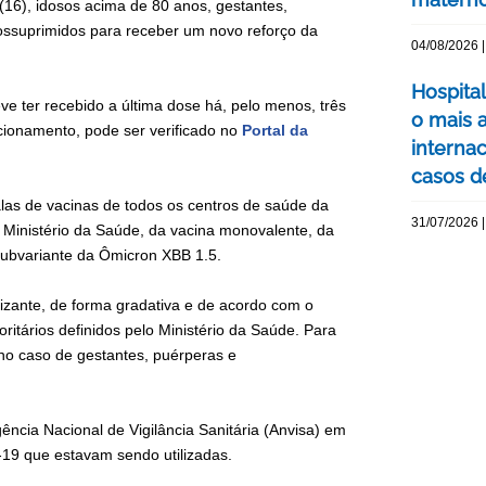
a (16), idosos acima de 80 anos, gestantes,
ossuprimidos para receber um novo reforço da
04/08/2026 |
Hospita
eve ter recebido a última dose há, pelo menos, três
o mais 
ionamento, pode ser verificado no
Portal da
interna
casos d
alas de vacinas de todos os centros de saúde da
31/07/2026 |
o Ministério da Saúde, da vacina monovalente, da
 subvariante da Ômicron XBB 1.5.
zante, de forma gradativa e de acordo com o
itários definidos pelo Ministério da Saúde. Para
 no caso de gestantes, puérperas e
ência Nacional de Vigilância Sanitária (Anvisa) em
d-19 que estavam sendo utilizadas.