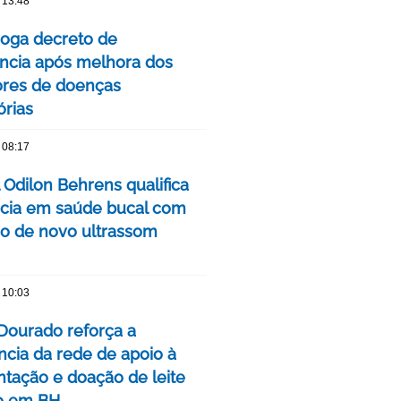
 13:48
oga decreto de
cia após melhora dos
ores de doenças
órias
 08:17
 Odilon Behrens qualifica
ncia em saúde bucal com
ão de novo ultrassom
 10:03
Dourado reforça a
ncia da rede de apoio à
ação e doação de leite
o em BH