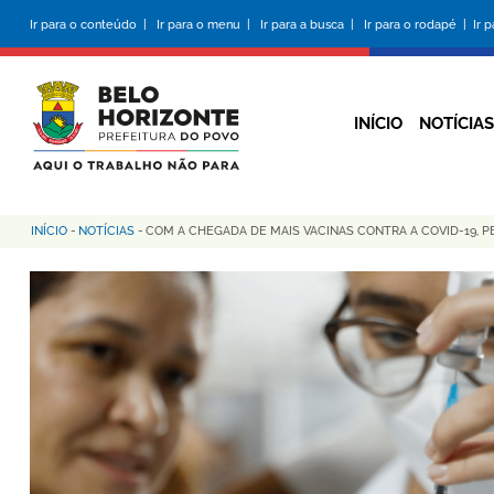
Pular
Ir para o conteúdo |
Ir para o menu |
Ir para a busca |
Ir para o rodapé |
Ir 
para
o
conteúdo
principal
INÍCIO
NOTÍCIAS
INÍCIO
-
NOTÍCIAS
-
COM A CHEGADA DE MAIS VACINAS CONTRA A COVID-19, 
Trilha
de
navegação