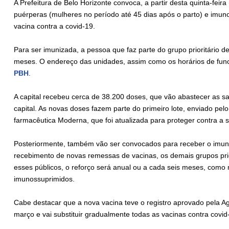
A Prefeitura de Belo Horizonte convoca, a partir desta quinta-feir
puérperas (mulheres no período até 45 dias após o parto) e imun
vacina contra a covid-19.
Para ser imunizada, a pessoa que faz parte do grupo prioritário d
meses. O endereço das unidades, assim como os horários de func
PBH
.
A capital recebeu cerca de 38.200 doses, que vão abastecer as s
capital. As novas doses fazem parte do primeiro lote, enviado pel
farmacêutica Moderna, que foi atualizada para proteger contra a
Posteriormente, também vão ser convocados para receber o imuni
recebimento de novas remessas de vacinas, os demais grupos prior
esses públicos, o reforço será anual ou a cada seis meses, como
imunossuprimidos.
Cabe destacar que a nova vacina teve o registro aprovado pela Ag
março e vai substituir gradualmente todas as vacinas contra covi