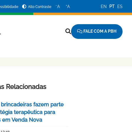
−
+
A
A
EN
PT
ES
ssibilidade
Alto Contraste
FALE COM A PBH
A
as Relacionadas
 brincadeiras fazem parte
tégia terapêutica para
s em Venda Nova