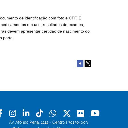
documento de identificação com foto e CPF. É
medicamentos em uso, resultados de exames,
peras devem apresentar certidão de nascimento do
o parto.
Facebook
Instagram
Linkedin
Tiktok
Whatsapp
X
Flickr
Youtu
Av. Afonso Pena, 1212 - Centro | 30130-003