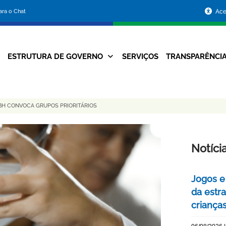
Portal
para o Chat
Ace
da
Prefeitura
ESTRUTURA DE GOVERNO
SERVIÇOS
TRANSPARÊNCI
Navegação
de
Principal
Belo
PBH CONVOCA GRUPOS PRIORITÁRIOS
Horizonte
Notíci
Jogos e
da estra
criança