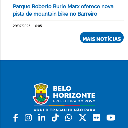
Parque Roberto Burle Marx oferece nova
pista de mountain bike no Barreiro
29/07/2026 | 10:05
MAIS NOTÍCIAS
Facebook
Instagram
Linkedin
Tiktok
Whatsapp
X
Flickr
Yo