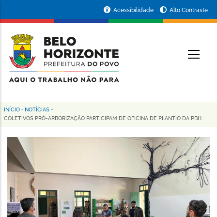
Pular
Portal
Acessibilidade
Alto Contraste
para
da
o
conteúdo
Prefeitura
O
principal
de
Belo
Horizonte
INÍCIO
-
NOTÍCIAS
-
Trilha
COLETIVOS PRÓ-ARBORIZAÇÃO PARTICIPAM DE OFICINA DE PLANTIO DA PBH
de
navegação