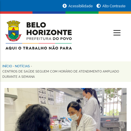
Pular
Portal
Acessibilidade
Alto Contraste
para
da
o
conteúdo
Prefeitura
O
principal
de
Belo
Horizonte
INÍCIO
-
NOTÍCIAS
-
Trilha
CENTROS DE SAÚDE SEGUEM COM HORÁRIO DE ATENDIMENTO AMPLIADO
DURANTE A SEMANA
de
navegação