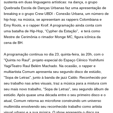
sustenta em duas linguagens artísticas: na dança, o grupo
Quebrada Escola de Danças Urbanas faz uma apresentação de
breaking e o grupo Crew UBDI - Conexão Urbana, um número de
hip-hop; na música, se apresentam as rappers Colombiana e
Emy Roots, e o rapper Kroif. A programação ainda conta com
uma batalha de Hip-Hop, “Cypher da Estação”, e terá como
Mestre de Cerimônia o rimador Monge MC, figura icônica da
cena de BH.
A programação continua no dia 23, quinta-feira, às 20h, com o
"Quinta no Raul", projeto especial do Espaço Cênico Yoshifumi
Yagi/Teatro Raul Belém Machado. Na ocasião, o rapper e
multiartista Comum apresenta seu segundo disco de estúdio,
"Sopa de Letras", junto à banda de jazz Caldo. Reconhecido por
seu trabalho nas artes visuais, traz a música para a mistura com
seu mais novo trabalho, “Sopa de Letras”, seu segundo álbum de
estúdio. Após quase uma década entre o seu primeiro disco e o
atual, Comum retorna ao microfone construindo um universo
multimídia envolvendo seu reconhecido trabalho como artista
visual urbano e a sua música. O show apresenta o disco na