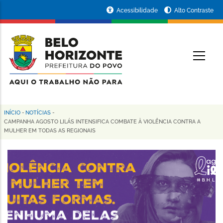
Pular
Portal
Acessibilidade
Alto Contraste
para
da
o
conteúdo
Prefeitura
O
principal
de
Belo
Horizonte
INÍCIO
-
NOTÍCIAS
-
Trilha
CAMPANHA AGOSTO LILÁS INTENSIFICA COMBATE À VIOLÊNCIA CONTRA A
MULHER EM TODAS AS REGIONAIS
de
navegação