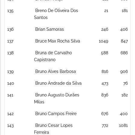
135
Breno De Oliveira Dos
21
181
Santos
136
Brian Samoras
246
406
137
Bruce Max Rocha Silva
1049
847
138
Bruna de Carvalho
588
686
Capistrano
139
Bruno Alves Barbosa
816
906
140
Bruno Andrade da Silva
473
76
141
Bruno Augusto Durães
836
182
Milas
142
Bruno Campos Freire
676
400
143
Bruno Cesar Lopes
772
1081
Ferreira