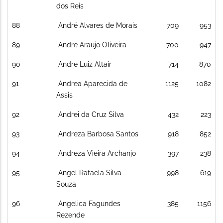
dos Reis
88
André Alvares de Morais
709
953
89
Andre Araujo Oliveira
700
947
90
Andre Luiz Altair
714
870
91
Andrea Aparecida de
1125
1082
Assis
92
Andrei da Cruz Silva
432
223
93
Andreza Barbosa Santos
918
852
94
Andreza Vieira Archanjo
397
238
95
Angel Rafaela Silva
998
619
Souza
96
Angelica Fagundes
385
1156
Rezende