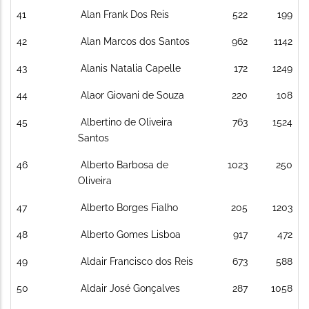
41
Alan Frank Dos Reis
522
199
42
Alan Marcos dos Santos
962
1142
43
Alanis Natalia Capelle
172
1249
44
Alaor Giovani de Souza
220
108
45
Albertino de Oliveira
763
1524
Santos
46
Alberto Barbosa de
1023
250
Oliveira
47
Alberto Borges Fialho
205
1203
48
Alberto Gomes Lisboa
917
472
49
Aldair Francisco dos Reis
673
588
50
Aldair José Gonçalves
287
1058