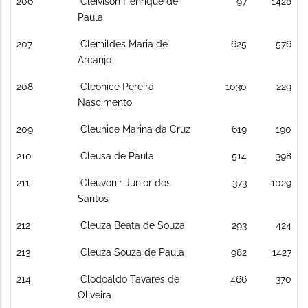
206
Cleivison Henrique de
97
1428
Paula
207
Clemildes Maria de
625
576
Arcanjo
208
Cleonice Pereira
1030
229
Nascimento
209
Cleunice Marina da Cruz
619
190
210
Cleusa de Paula
514
398
211
Cleuvonir Junior dos
373
1029
Santos
212
Cleuza Beata de Souza
293
424
213
Cleuza Souza de Paula
982
1427
214
Clodoaldo Tavares de
466
370
Oliveira