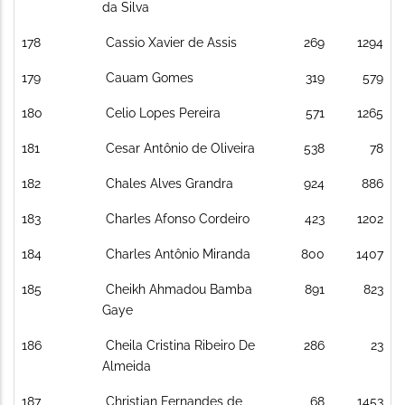
da Silva
178
Cassio Xavier de Assis
269
1294
179
Cauam Gomes
319
579
180
Celio Lopes Pereira
571
1265
181
Cesar Antônio de Oliveira
538
78
182
Chales Alves Grandra
924
886
183
Charles Afonso Cordeiro
423
1202
184
Charles Antônio Miranda
800
1407
185
Cheikh Ahmadou Bamba
891
823
Gaye
186
Cheila Cristina Ribeiro De
286
23
Almeida
187
Christian Fernandes de
68
1453