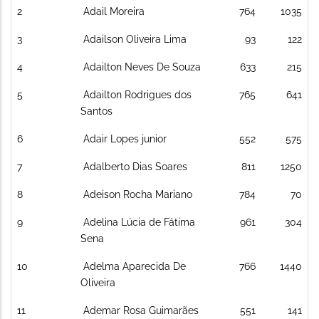
2
Adail Moreira
764
1035
3
Adailson Oliveira Lima
93
122
4
Adailton Neves De Souza
633
215
5
Adailton Rodrigues dos
765
641
Santos
6
Adair Lopes junior
552
575
7
Adalberto Dias Soares
811
1250
8
Adeison Rocha Mariano
784
70
9
Adelina Lúcia de Fátima
961
304
Sena
10
Adelma Aparecida De
766
1440
Oliveira
11
Ademar Rosa Guimarães
551
141