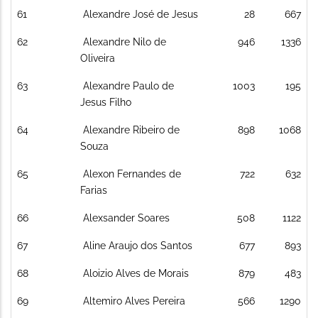
61
Alexandre José de Jesus
28
667
62
Alexandre Nilo de
946
1336
Oliveira
63
Alexandre Paulo de
1003
195
Jesus Filho
64
Alexandre Ribeiro de
898
1068
Souza
65
Alexon Fernandes de
722
632
Farias
66
Alexsander Soares
508
1122
67
Aline Araujo dos Santos
677
893
68
Aloizio Alves de Morais
879
483
69
Altemiro Alves Pereira
566
1290