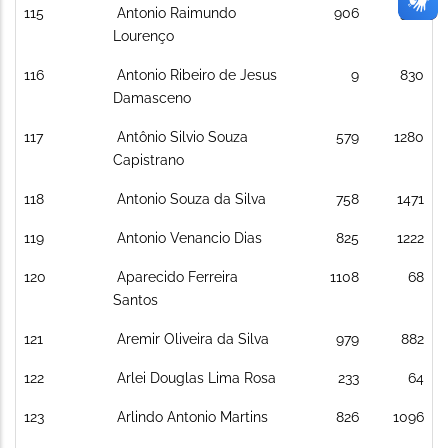
115
Antonio Raimundo
906
596
Lourenço
116
Antonio Ribeiro de Jesus
9
830
Damasceno
117
Antônio Silvio Souza
579
1280
Capistrano
118
Antonio Souza da Silva
758
1471
119
Antonio Venancio Dias
825
1222
120
Aparecido Ferreira
1108
68
Santos
121
Aremir Oliveira da Silva
979
882
122
Arlei Douglas Lima Rosa
233
64
123
Arlindo Antonio Martins
826
1096