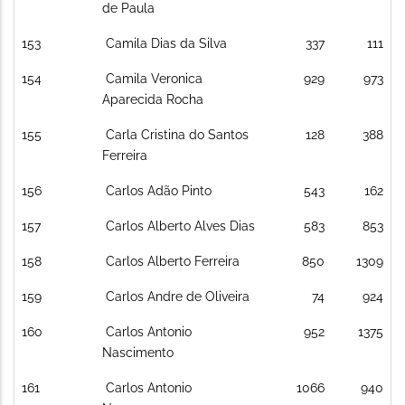
de Paula
153
Camila Dias da Silva
337
111
154
Camila Veronica
929
973
Aparecida Rocha
155
Carla Cristina do Santos
128
388
Ferreira
156
Carlos Adão Pinto
543
162
157
Carlos Alberto Alves Dias
583
853
158
Carlos Alberto Ferreira
850
1309
159
Carlos Andre de Oliveira
74
924
160
Carlos Antonio
952
1375
Nascimento
161
Carlos Antonio
1066
940