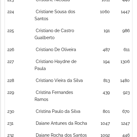
224
Cristiane Sousa dos
1060
1447
Santos
225
Cristiano de Castro
191
986
Gualberto
226
Cristiano De Oliveira
487
611
227
Cristiano Haydne de
194
1306
Paula
228
Cristiano Vieira da Silva
813
1480
229
Cristina Fernandes
439
923
Ramos
230
Cristina Paulo da Silva
801
670
231
Daiane Antunes da Rocha
1047
1247
232
Daiane Rocha dos Santos
1092
446