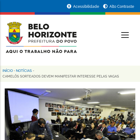
Pular
Portal
Acessibilidade
Alto Contraste
para
da
o
conteúdo
Prefeitura
O
principal
de
Belo
Horizonte
INÍCIO
-
NOTÍCIAS
-
Trilha
CAMELÔS SORTEADOS DEVEM MANIFESTAR INTERESSE PELAS VAGAS
de
navegação