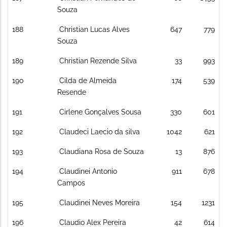
Souza
188
Christian Lucas Alves
647
779
Souza
189
Christian Rezende Silva
33
993
190
Cilda de Almeida
174
539
Resende
191
Cirlene Gonçalves Sousa
330
601
192
Claudeci Laecio da silva
1042
621
193
Claudiana Rosa de Souza
13
876
194
Claudinei Antonio
911
678
Campos
195
Claudinei Neves Moreira
154
1231
196
Claudio Alex Pereira
42
614