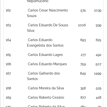
Nepomuceno
162
Carlos Cesar Nascimento
574
1039
Souza
163
Carlos Eduardo De Souza
1006
939
Silva
164
Carlos Eduardo
693
625
Evangelista dos Santos
165
Carlos Eduardo Lages
277
492
166
Carlos Eduardo Marques
759
507
167
Carlos Galhardo dos
849
1499
Santos
168
Carlos Moreira da Silva
358
529
169
Carlos Roberto Cezário
877
428
170
Carlos Roberto da Silva
284
39