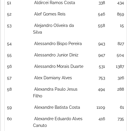
51
Aldircei Ramos Costa
338
434
52
Alef Gomes Reis
546
859
53
Alejandro Oliveira da
558
15
Silva
54
Alessandro Bispo Pereira
943
827
55
Alessandro Junior Diniz
947
504
56
Alessandro Morais Duarte
531
1387
57
Alex Damiany Alves
753
326
58
Alexandra Paulo Jesus
494
288
Filho
59
Alexandre Batista Costa
1109
61
60
Alexandre Eduardo Alves
416
735
Canuto