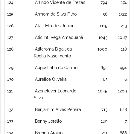
124
Arlindo Vicente de Freitas
794
274
125
Armom da Silva Filho
58
1322
126
Atair Mendes Junior
1115
213
127
Atic Inti Vega Amaquanã
1043
1087
128
Atilaroma Bigail da
1000
118
Rocha Nascimento
129
Augustinho do Carmo
652
494
130
Aurelice Oliveira
63
6
131
Azenclever Leonardo
1045
1209
Silva
132
Benjamim Alves Pereira
713
628
133
Benny Jorello
169
7
134
Brenda Araujo
211
688