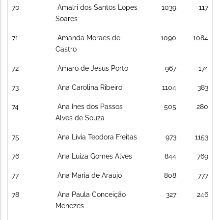
70
Amalri dos Santos Lopes
1039
117
Soares
71
Amanda Moraes de
1090
1084
Castro
72
Amaro de Jesus Porto
967
174
73
Ana Carolina Ribeiro
1104
383
74
Ana Ines dos Passos
505
280
Alves de Souza
75
Ana Lívia Teodora Freitas
973
1153
76
Ana Luíza Gomes Alves
844
769
77
Ana Maria de Araujo
808
777
78
Ana Paula Conceição
327
246
Menezes