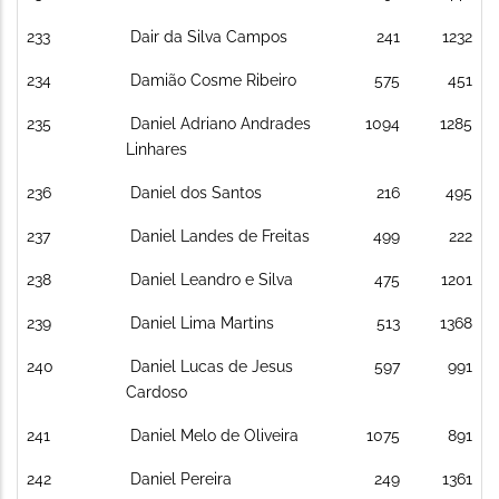
233
Dair da Silva Campos
241
1232
234
Damião Cosme Ribeiro
575
451
235
Daniel Adriano Andrades
1094
1285
Linhares
236
Daniel dos Santos
216
495
237
Daniel Landes de Freitas
499
222
238
Daniel Leandro e Silva
475
1201
239
Daniel Lima Martins
513
1368
240
Daniel Lucas de Jesus
597
991
Cardoso
241
Daniel Melo de Oliveira
1075
891
242
Daniel Pereira
249
1361