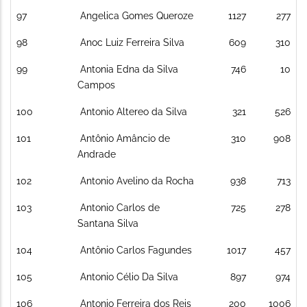
97
Angelica Gomes Queroze
1127
277
98
Anoc Luiz Ferreira Silva
609
310
99
Antonia Edna da Silva
746
10
Campos
100
Antonio Altereo da Silva
321
526
101
Antônio Amâncio de
310
908
Andrade
102
Antonio Avelino da Rocha
938
713
103
Antonio Carlos de
725
278
Santana Silva
104
Antônio Carlos Fagundes
1017
457
105
Antonio Célio Da Silva
897
974
106
Antonio Ferreira dos Reis
200
1006