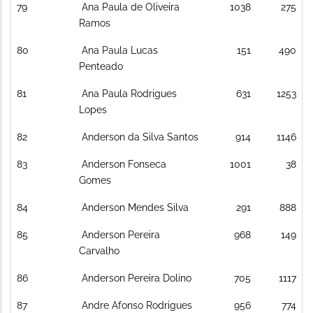
79
Ana Paula de Oliveira
1038
275
Ramos
80
Ana Paula Lucas
151
490
Penteado
81
Ana Paula Rodrigues
631
1253
Lopes
82
Anderson da Silva Santos
914
1146
83
Anderson Fonseca
1001
38
Gomes
84
Anderson Mendes Silva
291
888
85
Anderson Pereira
968
149
Carvalho
86
Anderson Pereira Dolino
705
1117
87
Andre Afonso Rodrigues
956
774