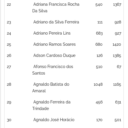
22
Adriana Francisca Rocha
540
1367
Da Silva
23
Adriano da Silva Ferreira
111
928
24
Adriano Pereira Lins
683
927
25
Adriano Ramos Soares
680
1420
26
Adson Cardoso Duque
126
1385
27
Afonso Francisco dos
510
67
Santos
28
Agnaldo Batista do
1048
1165
Amaral
29
Agnaldo Ferreira da
456
631
Trindade
30
Agnaldo José Horácio
170
501