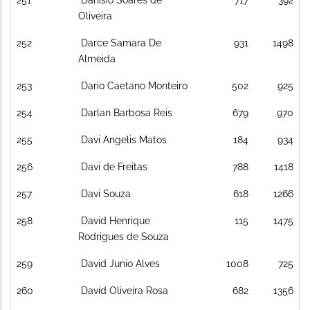
251
Danisio Soares de
717
392
Oliveira
252
Darce Samara De
931
1498
Almeida
253
Dario Caetano Monteiro
502
925
254
Darlan Barbosa Reis
679
970
255
Davi Angelis Matos
184
934
256
Davi de Freitas
788
1418
257
Davi Souza
618
1266
258
David Henrique
115
1475
Rodrigues de Souza
259
David Junio Alves
1008
725
260
David Oliveira Rosa
682
1356