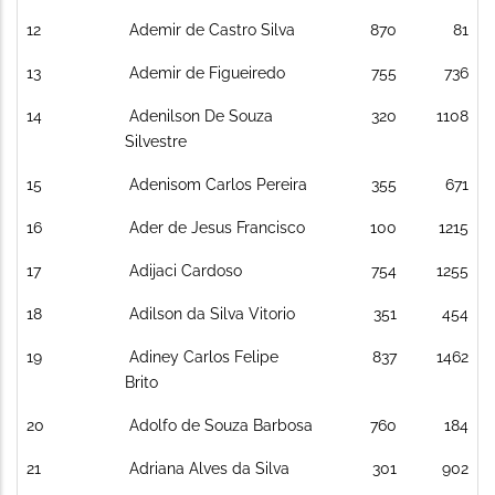
12
Ademir de Castro Silva
870
81
13
Ademir de Figueiredo
755
736
14
Adenilson De Souza
320
1108
Silvestre
15
Adenisom Carlos Pereira
355
671
16
Ader de Jesus Francisco
100
1215
17
Adijaci Cardoso
754
1255
18
Adilson da Silva Vitorio
351
454
19
Adiney Carlos Felipe
837
1462
Brito
20
Adolfo de Souza Barbosa
760
184
21
Adriana Alves da Silva
301
902