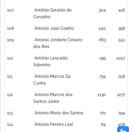
107
Antônio Geraldo de
304
416
Carvalho
108
Antonio Joao Coelho
240
396
109
Antonio Jordiano Cesario
663
551
dos Reis
110
Antônio Leocádio
199
1057
Sobrinho
111
Antonio Marcos Da
734
758
Cunha
112
Antonio Marcos dos
1130
1277
Santos Junior
113
Antonio Maria dos Santos
771
794
114
Antonio Pereira Leal
64
458