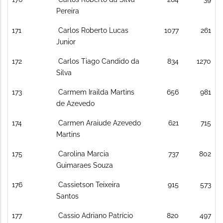
Pereira
171
Carlos Roberto Lucas
1077
261
Junior
172
Carlos Tiago Candido da
834
1270
Silva
173
Carmem Irailda Martins
656
981
de Azevedo
174
Carmen Araiude Azevedo
621
715
Martins
175
Carolina Marcia
737
802
Guimaraes Souza
176
Cassietson Teixeira
915
573
Santos
177
Cassio Adriano Patrício
820
497