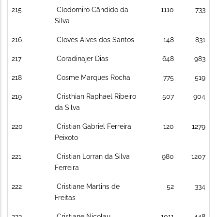
215
Clodomiro Cândido da
1110
733
Silva
216
Cloves Alves dos Santos
148
831
217
Coradinajer Dias
648
983
218
Cosme Marques Rocha
775
519
219
Cristhian Raphael Ribeiro
507
904
da Silva
220
Cristian Gabriel Ferreira
120
1279
Peixoto
221
Cristian Lorran da Silva
980
1207
Ferreira
222
Cristiane Martins de
52
334
Freitas
223
Cristiane Nicolau
1011
448