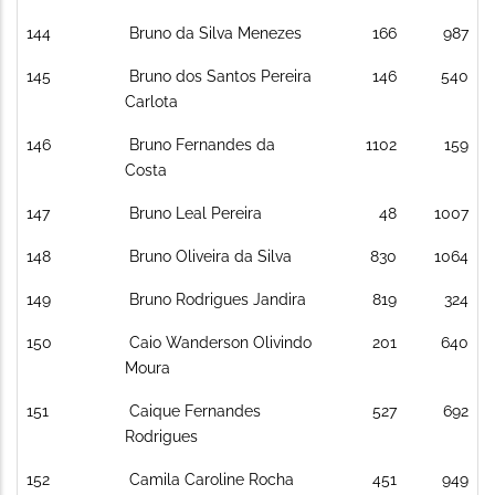
144
Bruno da Silva Menezes
166
987
145
Bruno dos Santos Pereira
146
540
Carlota
146
Bruno Fernandes da
1102
159
Costa
147
Bruno Leal Pereira
48
1007
148
Bruno Oliveira da Silva
830
1064
149
Bruno Rodrigues Jandira
819
324
150
Caio Wanderson Olivindo
201
640
Moura
151
Caique Fernandes
527
692
Rodrigues
152
Camila Caroline Rocha
451
949