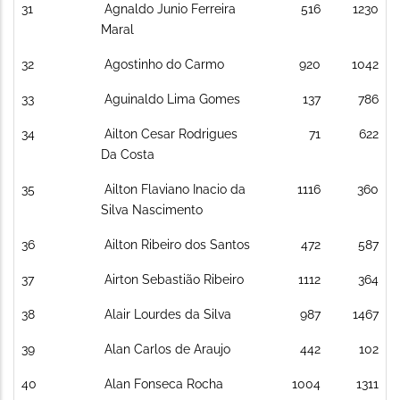
31
Agnaldo Junio Ferreira
516
1230
Maral
32
Agostinho do Carmo
920
1042
33
Aguinaldo Lima Gomes
137
786
34
Ailton Cesar Rodrigues
71
622
Da Costa
35
Ailton Flaviano Inacio da
1116
360
Silva Nascimento
36
Ailton Ribeiro dos Santos
472
587
37
Airton Sebastião Ribeiro
1112
364
38
Alair Lourdes da Silva
987
1467
39
Alan Carlos de Araujo
442
102
40
Alan Fonseca Rocha
1004
1311