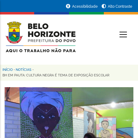
Pular
Portal
Acessibilidade
Alto Contraste
para
da
o
conteúdo
Prefeitura
O
principal
de
Belo
Horizonte
INÍCIO
-
NOTÍCIAS
-
Trilha
BH EM PAUTA: CULTURA NEGRA É TEMA DE EXPOSIÇÃO ESCOLAR
de
navegação