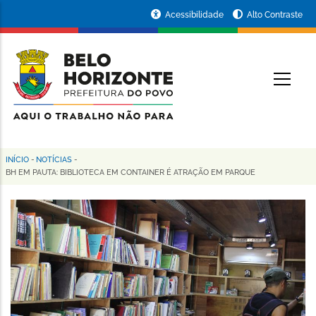
Pular
Portal
Acessibilidade
Alto Contraste
para
da
o
conteúdo
Prefeitura
O
principal
de
Belo
Horizonte
INÍCIO
-
NOTÍCIAS
-
Trilha
BH EM PAUTA: BIBLIOTECA EM CONTAINER É ATRAÇÃO EM PARQUE
de
navegação