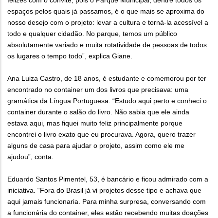
felizes com o convite, pois o Parque Municipal, dentre todos os
espaços pelos quais já passamos, é o que mais se aproxima do
nosso desejo com o projeto: levar a cultura e torná-la acessível a
todo e qualquer cidadão. No parque, temos um público
absolutamente variado e muita rotatividade de pessoas de todos
os lugares o tempo todo”, explica Giane.
Ana Luiza Castro, de 18 anos, é estudante e comemorou por ter
encontrado no container um dos livros que precisava: uma
gramática da Língua Portuguesa. “Estudo aqui perto e conheci o
container durante o salão do livro. Não sabia que ele ainda
estava aqui, mas fiquei muito feliz principalmente porque
encontrei o livro exato que eu procurava. Agora, quero trazer
alguns de casa para ajudar o projeto, assim como ele me
ajudou”, conta.
Eduardo Santos Pimentel, 53, é bancário e ficou admirado com a
iniciativa. “Fora do Brasil já vi projetos desse tipo e achava que
aqui jamais funcionaria. Para minha surpresa, conversando com
a funcionária do container, eles estão recebendo muitas doações