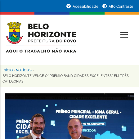
Pular
Portal
Acessibilidade
Alto Contraste
para
da
o
conteúdo
Prefeitura
O
principal
de
Belo
Horizonte
INÍCIO
-
NOTÍCIAS
-
Trilha
BELO HORIZONTE VENCE O "PRÊMIO BAND CIDADES EXCELENTES" EM TRÊS
CATEGORIAS
de
navegação