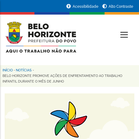
Pular
Portal
Acessibilidade
Alto Contraste
para
da
o
conteúdo
Prefeitura
O
principal
de
Belo
Horizonte
INÍCIO
-
NOTÍCIAS
-
Trilha
BELO HORIZONTE PROMOVE AÇÕES DE ENFRENTAMENTO AO TRABALHO
INFANTIL DURANTE O MÊS DE JUNHO
de
navegação