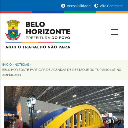
Pular
Portal
Acessibilidade
Alto Contraste
para
da
o
conteúdo
Prefeitura
O
principal
de
Belo
Horizonte
INÍCIO
-
NOTÍCIAS
-
Trilha
BELO HORIZONTE PARTICIPA DE AGENDAS DE DESTAQUE DO TURISMO LATINO-
AMERICANO
de
navegação