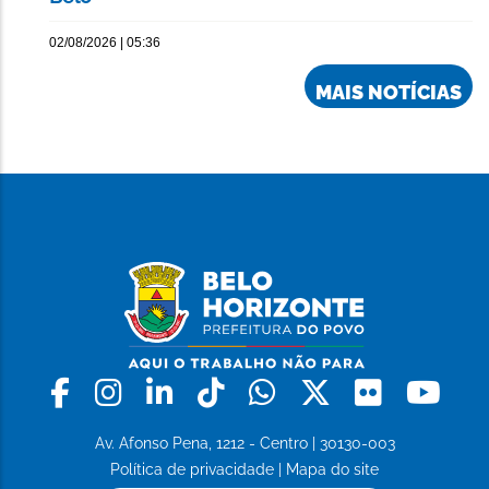
02/08/2026 | 05:36
MAIS NOTÍCIAS
Facebook
Instagram
Linkedin
Tiktok
Whatsapp
X
Flickr
Yo
Av. Afonso Pena, 1212 - Centro | 30130-003
Política de privacidade
|
Mapa do site