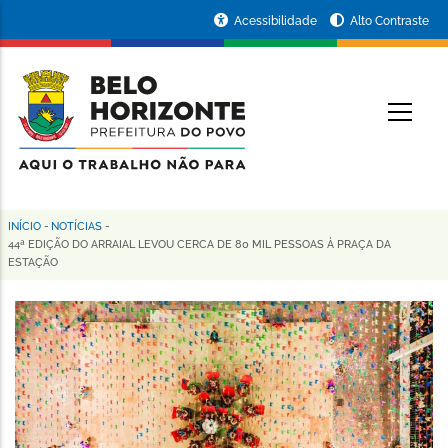
Pular
Portal
Acessibilidade
Alto Contraste
para
da
o
conteúdo
Prefeitura
O
principal
de
Belo
Horizonte
INÍCIO
-
NOTÍCIAS
-
Trilha
44ª EDIÇÃO DO ARRAIAL LEVOU CERCA DE 80 MIL PESSOAS À PRAÇA DA
ESTAÇÃO
de
navegação