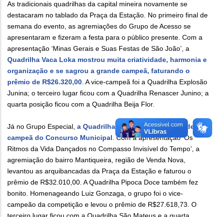
As tradicionais quadrilhas da capital mineira novamente se
destacaram no tablado da Praça da Estação. No primeiro final de
semana do evento, as agremiações do Grupo de Acesso se
apresentaram e fizeram a festa para o público presente. Com a
apresentação ‘Minas Gerais e Suas Festas de São João’, a
Quadrilha Vaca Loka mostrou muita criatividade, harmonia e
organização e se sagrou a grande campeã, faturando o
prêmio de R$26.320,00
. A vice-campeã foi a Quadrilha Explosão
Junina; o terceiro lugar ficou com a Quadrilha Renascer Junino; a
quarta posição ficou com a Quadrilha Beija Flor.
Já no Grupo Especial,
a Quadrilha Arriba Saia foi a grande
campeã do Concurso Municipal
. Com a apresentação ‘Os
Ritmos da Vida Dançados no Compasso Invisível do Tempo’, a
agremiação do bairro Mantiqueira, região de Venda Nova,
levantou as arquibancadas da Praça da Estação e faturou o
prêmio de R$32.010,00. A Quadrilha Pipoca Doce também fez
bonito. Homenageando Luiz Gonzaga, o grupo foi o vice-
campeão da competição e levou o prêmio de R$27.618,73. O
terceiro lugar ficou com a Quadrilha São Mateus e a quarta