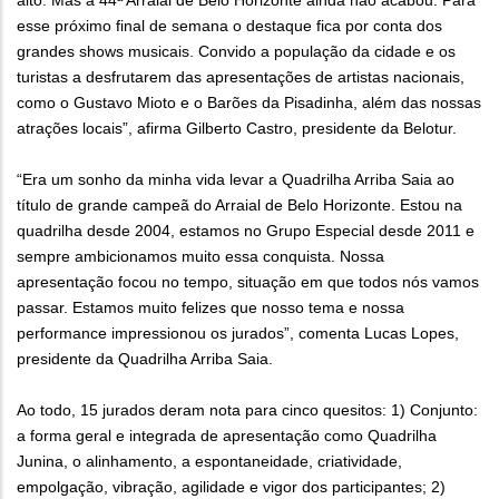
alto. Mas a 44ª Arraial de Belo Horizonte ainda não acabou. Para
esse próximo final de semana o destaque fica por conta dos
grandes shows musicais. Convido a população da cidade e os
turistas a desfrutarem das apresentações de artistas nacionais,
como o Gustavo Mioto e o Barões da Pisadinha, além das nossas
atrações locais”, afirma Gilberto Castro, presidente da Belotur.
“Era um sonho da minha vida levar a Quadrilha Arriba Saia ao
título de grande campeã do Arraial de Belo Horizonte. Estou na
quadrilha desde 2004, estamos no Grupo Especial desde 2011 e
sempre ambicionamos muito essa conquista. Nossa
apresentação focou no tempo, situação em que todos nós vamos
passar. Estamos muito felizes que nosso tema e nossa
performance impressionou os jurados”, comenta Lucas Lopes,
presidente da Quadrilha Arriba Saia.
Ao todo, 15 jurados deram nota para cinco quesitos: 1) Conjunto:
a forma geral e integrada de apresentação como Quadrilha
Junina, o alinhamento, a espontaneidade, criatividade,
empolgação, vibração, agilidade e vigor dos participantes; 2)