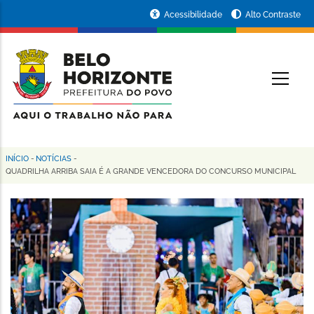
Pular
Portal
Acessibilidade
Alto Contraste
para
da
o
conteúdo
Prefeitura
O
principal
de
Belo
Horizonte
INÍCIO
-
NOTÍCIAS
-
Trilha
QUADRILHA ARRIBA SAIA É A GRANDE VENCEDORA DO CONCURSO MUNICIPAL
de
navegação