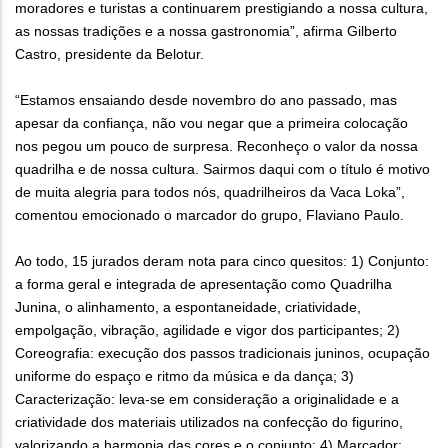
moradores e turistas a continuarem prestigiando a nossa cultura,
as nossas tradições e a nossa gastronomia”, afirma Gilberto
Castro, presidente da Belotur.
“Estamos ensaiando desde novembro do ano passado, mas
apesar da confiança, não vou negar que a primeira colocação
nos pegou um pouco de surpresa. Reconheço o valor da nossa
quadrilha e de nossa cultura. Sairmos daqui com o título é motivo
de muita alegria para todos nós, quadrilheiros da Vaca Loka”,
comentou emocionado o marcador do grupo, Flaviano Paulo.
Ao todo, 15 jurados deram nota para cinco quesitos: 1) Conjunto:
a forma geral e integrada de apresentação como Quadrilha
Junina, o alinhamento, a espontaneidade, criatividade,
empolgação, vibração, agilidade e vigor dos participantes; 2)
Coreografia: execução dos passos tradicionais juninos, ocupação
uniforme do espaço e ritmo da música e da dança; 3)
Caracterização: leva-se em consideração a originalidade e a
criatividade dos materiais utilizados na confecção do figurino,
valorizando a harmonia das cores e o conjunto; 4) Marcador: