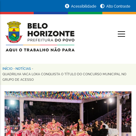
Pular
Portal
Acessibilidade
Alto Contraste
para
da
o
conteúdo
Prefeitura
O
principal
de
Belo
Horizonte
INÍCIO
-
NOTÍCIAS
-
Trilha
QUADRILHA VACA LOKA CONQUISTA O TÍTULO DO CONCURSO MUNICIPAL NO
GRUPO DE ACESSO
de
navegação