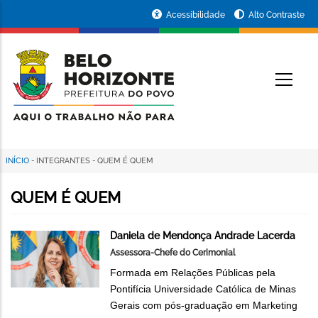
Pular
Portal
Acessibilidade
Alto Contraste
para
da
o
conteúdo
Prefeitura
O
principal
de
Belo
Horizonte
INÍCIO
-
INTEGRANTES
-
QUEM É QUEM
Trilha
de
QUEM É QUEM
navegação
Daniela de Mendonça Andrade Lacerda
Assessora-Chefe do Cerimonial
Formada em Relações Públicas pela
Pontifícia Universidade Católica de Minas
Gerais com pós-graduação em Marketing