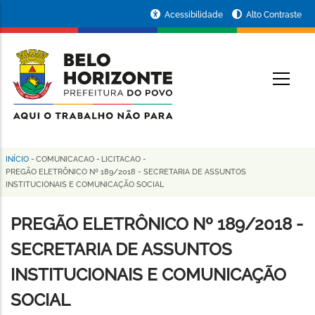
Pular
Portal
Acessibilidade
Alto Contraste
para
da
o
conteúdo
Prefeitura
O
principal
de
Belo
Horizonte
INÍCIO
-
COMUNICACAO
-
LICITACAO
-
Trilha
PREGÃO ELETRÔNICO Nº 189/2018 - SECRETARIA DE ASSUNTOS
INSTITUCIONAIS E COMUNICAÇÃO SOCIAL
de
navegação
PREGÃO ELETRÔNICO Nº 189/2018 -
SECRETARIA DE ASSUNTOS
INSTITUCIONAIS E COMUNICAÇÃO
SOCIAL