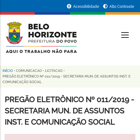
Pular
Portal
Acessibilidade
Alto Contraste
para
da
o
conteúdo
Prefeitura
O
principal
de
Belo
Horizonte
INÍCIO
-
COMUNICACAO
-
LICITACAO
-
Trilha
PREGÃO ELETRÔNICO Nº 011/2019 - SECRETARIA MUN. DE ASSUNTOS INST. E
COMUNICAÇÃO SOCIAL
de
navegação
PREGÃO ELETRÔNICO Nº 011/2019 -
SECRETARIA MUN. DE ASSUNTOS
INST. E COMUNICAÇÃO SOCIAL