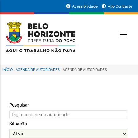
Pular
Portal
Acessibilidade
Alto Contraste
para
da
o
conteúdo
Prefeitura
O
principal
de
Belo
Horizonte
INÍCIO
-
AGENDA DE AUTORIDADES
-
AGENDA DE AUTORIDADES
Trilha
de
navegação
Pesquisar
Situação