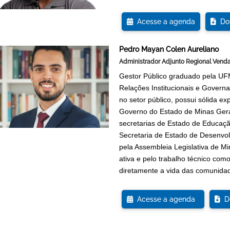
Acesse a agenda
Dow
Pedro Mayan Colen Aureliano
Administrador Adjunto Regional Vend
Gestor Público graduado pela UFM
Relações Institucionais e Govern
no setor público, possui sólida ex
Governo do Estado de Minas Gerai
secretarias de Estado de Educaç
Secretaria de Estado de Desenvo
pela Assembleia Legislativa de M
ativa e pelo trabalho técnico com
diretamente a vida das comunida
Acesse a agenda
Do