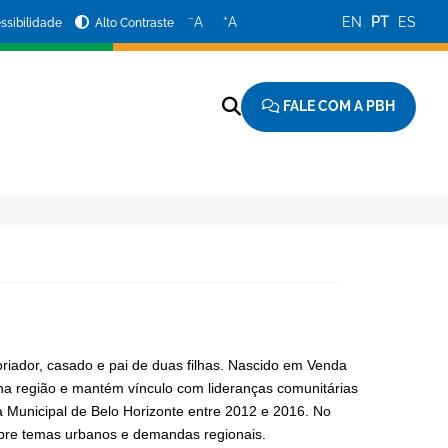
−
+
A
A
EN
PT
ES
ssibilidade
Alto Contraste
FALE COM A PBH
riador, casado e pai de duas filhas. Nascido em Venda
ca na região e mantém vínculo com lideranças comunitárias
a Municipal de Belo Horizonte entre 2012 e 2016. No
obre temas urbanos e demandas regionais.