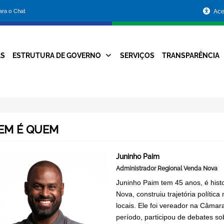
Portal
para o Chat
Ace
da
Prefeitura
AS
ESTRUTURA DE GOVERNO
SERVIÇOS
TRANSPARÊNCIA
Navegação
de
Principal
Belo
Horizonte
EM É QUEM
Juninho Paim
Administrador Regional Venda Nova
Juninho Paim tem 45 anos, é histo
Nova, construiu trajetória políti
locais. Ele foi vereador na Câmar
período, participou de debates s