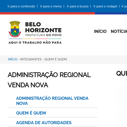
Pular
Ir para o conteúdo |
Ir para o menu |
Ir para a busca |
Ir para o rodapé |
Ir 
para
o
conteúdo
principal
INÍCIO
NOTÍCI
INÍCIO
-
INTEGRANTES
-
QUEM É QUEM
Trilha
de
QU
ADMINISTRAÇÃO REGIONAL
navegação
VENDA NOVA
ADMINISTRAÇÃO REGIONAL VENDA
NOVA
QUEM É QUEM
AGENDA DE AUTORIDADES