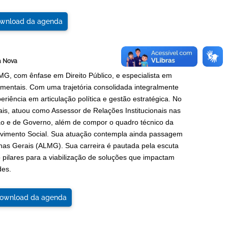
nload da agenda
a Nova
G, com ênfase em Direito Público, e especialista em
amentais. Com uma trajetória consolidada integralmente
periência em articulação política e gestão estratégica. No
s, atuou como Assessor de Relações Institucionais nas
ão e de Governo, além de compor o quadro técnico da
lvimento Social. Sua atuação contempla ainda passagem
inas Gerais (ALMG). Sua carreira é pautada pela escuta
o pilares para a viabilização de soluções que impactam
des.
wnload da agenda