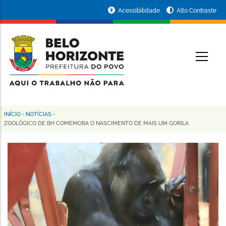
Pular
Portal
Acessibilidade
Alto Contraste
para
da
o
conteúdo
Prefeitura
O
principal
de
Belo
Horizonte
INÍCIO
-
NOTÍCIAS
-
Trilha
ZOOLÓGICO DE BH COMEMORA O NASCIMENTO DE MAIS UM GORILA
de
navegação