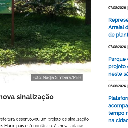
07/08/2026 |
Represe
Arraial 
de plan
07/08/2026 |
Parque 
projeto
neste s
Foto: Nadja Simbera/PBH
06/08/2026 |
 nova sinalização
Platafo
acompa
tempo r
refeitura desenvolveu um projeto de sinalização
na cida
s Municipais e Zoobotânica. As novas placas