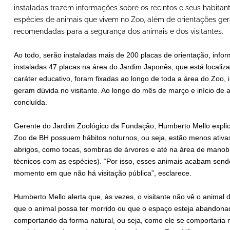
instaladas trazem informações sobre os recintos e seus habit
espécies de animais que vivem no Zoo, além de orientações ger
recomendadas para a segurança dos animais e dos visitantes.
Ao todo, serão instaladas mais de 200 placas de orientação, infor
instaladas 47 placas na área do Jardim Japonês, que está localiz
caráter educativo, foram fixadas ao longo de toda a área do Zoo,
geram dúvida no visitante. Ao longo do mês de março e início de a
concluída.
Gerente do Jardim Zoológico da Fundação, Humberto Mello explic
Zoo de BH possuem hábitos noturnos, ou seja, estão menos ativas
abrigos, como tocas, sombras de árvores e até na área de manobr
técnicos com as espécies). “Por isso, esses animais acabam sendo
momento em que não há visitação pública”, esclarece.
Humberto Mello alerta que, às vezes, o visitante não vê o animal d
que o animal possa ter morrido ou que o espaço esteja abandona
comportando da forma natural, ou seja, como ele se comportaria n