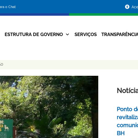
Portal
para o Chat
Ace
da
Prefeitura
ESTRUTURA DE GOVERNO
SERVIÇOS
TRANSPARÊNCI
Navegação
de
Principal
Belo
AÇÃO
Horizonte
Notíci
Ponto d
revital
comunid
BH