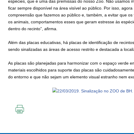
espécies, que é uma das premissas do nosso Zoo. Não usamos me
ficar sempre disponível na área visível ao público. Por isso, agor
compreensão que fazemos ao público e, também, a evitar que os 
os animais, comportamentos esses que geram estresse às espécie
dentro do recinto”, afirma.
Além das placas educativas, há placas de identificação de recint
sendo sinalizadas as áreas de acesso restrito e destacada a local
As placas são planejadas para harmonizar com o espaço verde em
materiais escolhidos para suporte das placas são cuidadosamen
do entorno e que não sejam um elemento visual estranho nem ex
IMPRIMIR
ESTA
PÁGINA