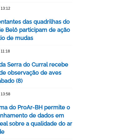
 13:12
ntantes das quadrilhas do
de Belô participam de ação
tio de mudas
 11:18
da Serra do Curral recebe
 de observação de aves
ábado (8)
 13:58
rma do ProAr-BH permite o
nhamento de dados em
eal sobre a qualidade do ar
de