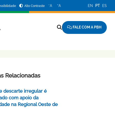
−
+
A
A
EN
PT
ES
ssibilidade
Alto Contraste
FALE COM A PBH
A
as Relacionadas
e descarte irregular é
izado com apoio da
ade na Regional Oeste de