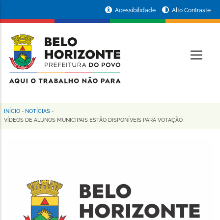
Pular
Portal
Acessibilidade
Alto Contraste
para
da
o
conteúdo
Prefeitura
O
principal
de
Belo
Horizonte
INÍCIO
-
NOTÍCIAS
-
Trilha
VÍDEOS DE ALUNOS MUNICIPAIS ESTÃO DISPONÍVEIS PARA VOTAÇÃO
de
navegação