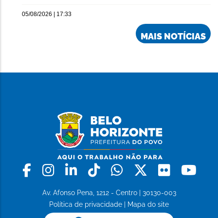
05/08/2026 | 17:33
MAIS NOTÍCIAS
Facebook
Instagram
Linkedin
Tiktok
Whatsapp
X
Flickr
Yo
Av. Afonso Pena, 1212 - Centro | 30130-003
Política de privacidade
|
Mapa do site