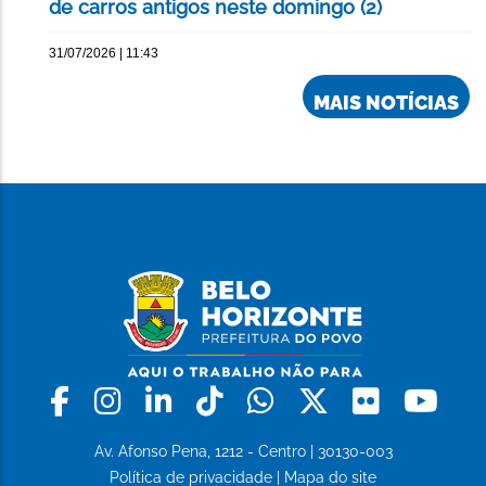
de carros antigos neste domingo (2)
31/07/2026 | 11:43
MAIS NOTÍCIAS
Facebook
Instagram
Linkedin
Tiktok
Whatsapp
X
Flickr
Yo
Av. Afonso Pena, 1212 - Centro | 30130-003
Política de privacidade
|
Mapa do site