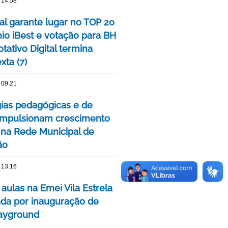
 14:58
tal garante lugar no TOP 20
io iBest e votação para BH
tativo Digital termina
xta (7)
 09:21
gias pedagógicas e de
impulsionam crescimento
 na Rede Municipal de
ão
 13:16
 aulas na Emei Vila Estrela
da por inauguração de
ayground