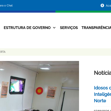
Portal
para o Chat
Ace
da
Prefeitura
ESTRUTURA DE GOVERNO
SERVIÇOS
TRANSPARÊNCI
Navegação
de
Principal
Belo
ERTA
Horizonte
Notíci
Idosos 
Inteligê
Norte