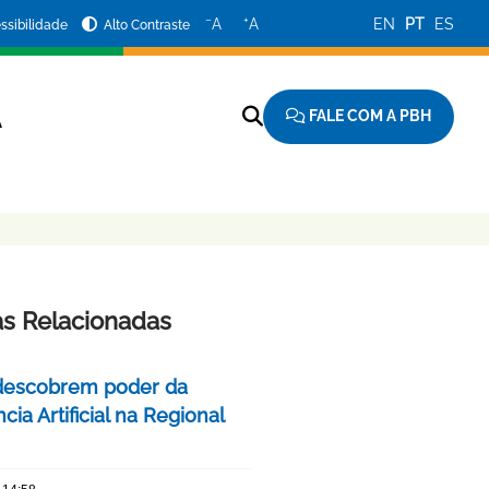
−
+
A
A
EN
PT
ES
ssibilidade
Alto Contraste
FALE COM A PBH
A
as Relacionadas
descobrem poder da
ncia Artificial na Regional