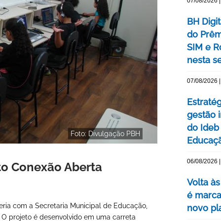
07/08/2026 |
BH Digi
do Prêm
SIM e Ro
nesta se
07/08/2026 |
Estraté
gestão 
do Ideb
Foto: Divulgação PBH
Educaç
06/08/2026 |
to Conexão Aberta
Volta às
é marca
eria com a Secretaria Municipal de Educação,
novo pl
O projeto é desenvolvido em uma carreta