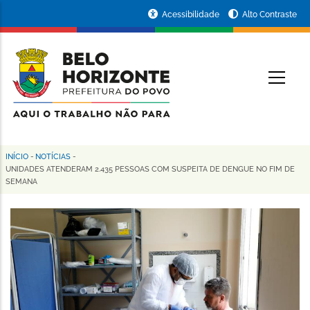
Pular
Portal
Acessibilidade
Alto Contraste
para
da
o
conteúdo
Prefeitura
O
principal
de
Belo
Horizonte
INÍCIO
-
NOTÍCIAS
-
Trilha
UNIDADES ATENDERAM 2.435 PESSOAS COM SUSPEITA DE DENGUE NO FIM DE
SEMANA
de
navegação