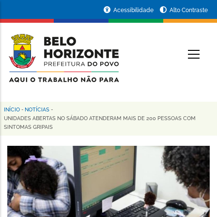
Pular
Portal
Acessibilidade
Alto Contraste
para
da
o
conteúdo
Prefeitura
O
principal
de
Belo
Horizonte
INÍCIO
-
NOTÍCIAS
-
Trilha
UNIDADES ABERTAS NO SÁBADO ATENDERAM MAIS DE 200 PESSOAS COM
SINTOMAS GRIPAIS
de
navegação