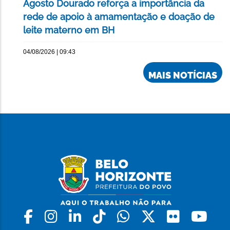
Agosto Dourado reforça a importância da
rede de apoio à amamentação e doação de
leite materno em BH
04/08/2026 | 09:43
MAIS NOTÍCIAS
Facebook
Instagram
Linkedin
Tiktok
Whatsapp
X
Flickr
Yo