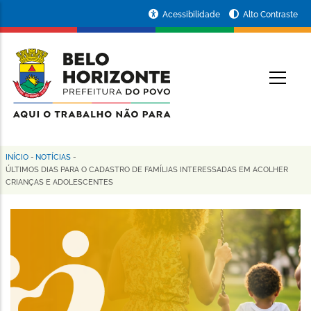
Pular
Portal
Acessibilidade
Alto Contraste
para
da
o
conteúdo
Prefeitura
O
principal
de
Belo
Horizonte
INÍCIO
-
NOTÍCIAS
-
Trilha
ÚLTIMOS DIAS PARA O CADASTRO DE FAMÍLIAS INTERESSADAS EM ACOLHER
CRIANÇAS E ADOLESCENTES
de
navegação