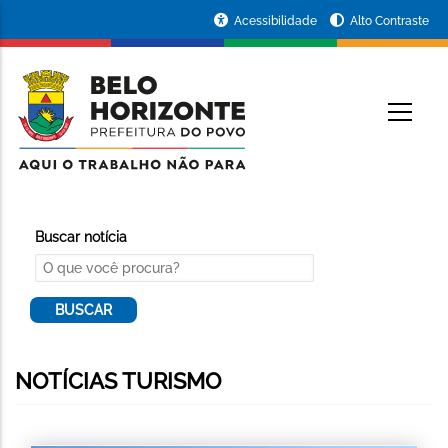
Pular
Portal
Acessibilidade
Alto Contraste
para
da
o
conteúdo
Prefeitura
O
principal
de
Belo
Horizonte
Buscar notícia
NOTÍCIAS TURISMO