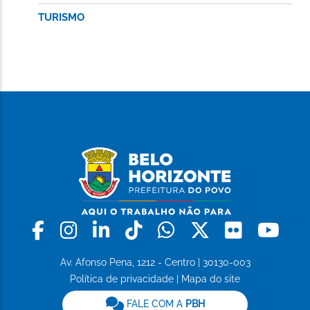
TURISMO
Facebook
Instagram
Linkedin
Tiktok
Whatsapp
X
Flickr
Yo
Av. Afonso Pena, 1212 - Centro | 30130-003
Política de privacidade
|
Mapa do site
FALE COM A
PBH