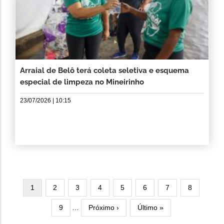
Arraial de Belô terá coleta seletiva e esquema
especial de limpeza no Mineirinho
23/07/2026 | 10:15
Paginação
Página
1
Página
2
Página
3
Página
4
Página
5
Página
6
Página
7
Página
8
atual
Página
9
…
Próxima
Próximo ›
Última
Último »
página
página