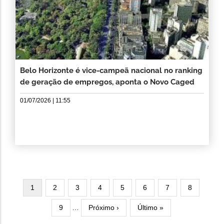
Belo Horizonte é vice-campeã nacional no ranking
de geração de empregos, aponta o Novo Caged
01/07/2026 | 11:55
Paginação
Página
1
Página
2
Página
3
Página
4
Página
5
Página
6
Página
7
Página
8
atual
Página
9
…
Próxima
Próximo ›
Última
Último »
página
página