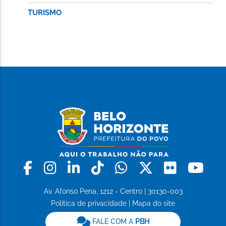
TURISMO
Facebook
Instagram
Linkedin
Tiktok
Whatsapp
X
Flickr
Yo
Av. Afonso Pena, 1212 - Centro | 30130-003
Política de privacidade
|
Mapa do site
FALE COM A
PBH