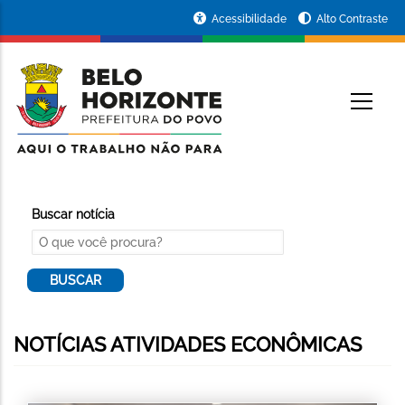
Pular
Portal
Acessibilidade
Alto Contraste
para
da
o
conteúdo
Prefeitura
O
principal
de
Belo
Horizonte
Buscar notícia
NOTÍCIAS ATIVIDADES ECONÔMICAS