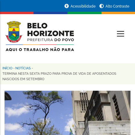
Pular
Portal
Acessibilidade
Alto Contraste
para
da
o
conteúdo
Prefeitura
O
principal
de
Belo
Horizonte
INÍCIO
-
NOTÍCIAS
-
Trilha
TERMINA NESTA SEXTA PRAZO PARA PROVA DE VIDA DE APOSENTADOS
NASCIDOS EM SETEMBRO
de
navegação