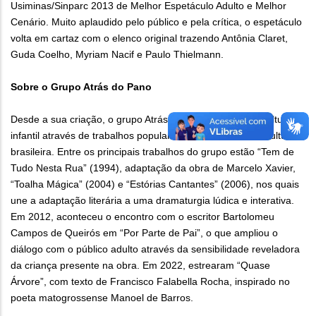
Usiminas/Sinparc 2013 de Melhor Espetáculo Adulto e Melhor
Cenário. Muito aplaudido pelo público e pela crítica, o espetáculo
volta em cartaz com o elenco original trazendo Antônia Claret,
Guda Coelho, Myriam Nacif e Paulo Thielmann.
Sobre o Grupo Atrás do Pano
Desde a sua criação, o grupo Atrás do Pano investiga a cultura
infantil através de trabalhos populares da oralidade e da cultura
brasileira. Entre os principais trabalhos do grupo estão “Tem de
Tudo Nesta Rua” (1994), adaptação da obra de Marcelo Xavier,
“Toalha Mágica” (2004) e “Estórias Cantantes” (2006), nos quais
une a adaptação literária a uma dramaturgia lúdica e interativa.
Em 2012, aconteceu o encontro com o escritor Bartolomeu
Campos de Queirós em “Por Parte de Pai”, o que ampliou o
diálogo com o público adulto através da sensibilidade reveladora
da criança presente na obra. Em 2022, estrearam “Quase
Árvore”, com texto de Francisco Falabella Rocha, inspirado no
poeta matogrossense Manoel de Barros.