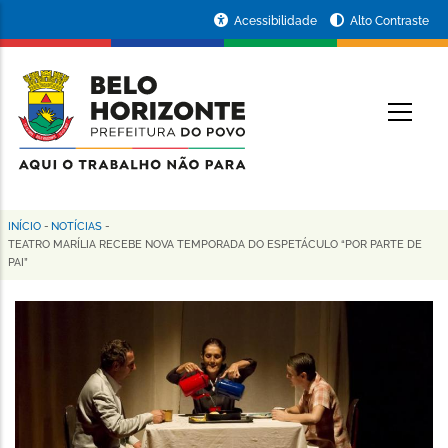
Pular
Portal
Acessibilidade
Alto Contraste
para
da
o
conteúdo
Prefeitura
O
principal
de
Belo
Horizonte
INÍCIO
-
NOTÍCIAS
-
Trilha
TEATRO MARÍLIA RECEBE NOVA TEMPORADA DO ESPETÁCULO “POR PARTE DE
PAI”
de
navegação