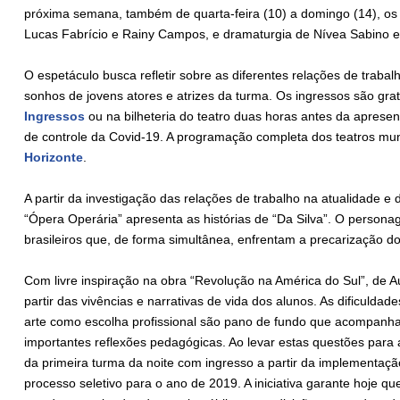
próxima semana, também de quarta-feira (10) a domingo (14), os
Lucas Fabrício e Rainy Campos, e dramaturgia de Nívea Sabino e
O espetáculo busca refletir sobre as diferentes relações de trabal
sonhos de jovens atores e atrizes da turma. Os ingressos são gra
Ingressos
ou na bilheteria do teatro duas horas antes da apresent
de controle da Covid-19. A programação completa dos teatros mu
Horizonte
.
A partir da investigação das relações de trabalho na atualidade e d
“Ópera Operária” apresenta as histórias de “Da Silva”. O person
brasileiros que, de forma simultânea, enfrentam a precarização 
Com livre inspiração na obra “Revolução na América do Sul”, de A
partir das vivências e narrativas de vida dos alunos. As dificuldad
arte como escolha profissional são pano de fundo que acompanh
importantes reflexões pedagógicas. Ao levar estas questões para
da primeira turma da noite com ingresso a partir da implementação
processo seletivo para o ano de 2019. A iniciativa garante hoje 