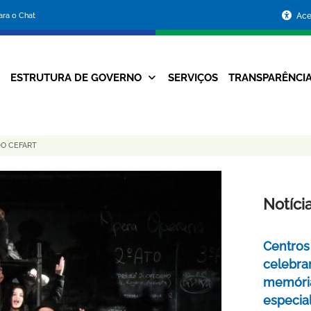
Portal
para o Chat
Ace
da
Prefeitura
ESTRUTURA DE GOVERNO
SERVIÇOS
TRANSPARÊNCI
Navegação
de
Principal
Belo
DO CEFART
Horizonte
Notíci
Centros 
celebra
memóri
especia