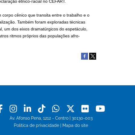
eclaração étnico-racial no CEFART.
 corpo cênico que transita entre o trabalho e o
minalização. Também foram exploradas técnicas
l, um dos eixos dramatúrgicos do espetáculo,
tros ritmos próprios das populações afro-
Facebook
Instagram
Linkedin
Tiktok
Whatsapp
X
Flickr
Youtu
Av. Afonso Pena, 1212 - Centro | 30130-003
Política de privacidade
|
Mapa do site