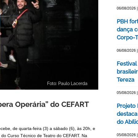
06/08/2026 |
PBH for
dança c
Corpo-Te
06/08/2026 |
Festival
brasile
Tereza
Foto: Paulo Lacerda
05/08/2026 |
pera Operária” do CEFART
Projeto
destaca 
do Abíli
ebe, de quarta-feira (3) a sábado (6), às 20h, e
05/08/2026 |
ra do Curso Técnico de Teatro do CEFART. Na