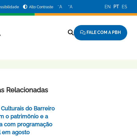
−
+
A
A
EN
PT
ES
ssibilidade
Alto Contraste
FALE COM A PBH
A
as Relacionadas
Culturais do Barreiro
m o patrimônio e a
a com programação
l em agosto