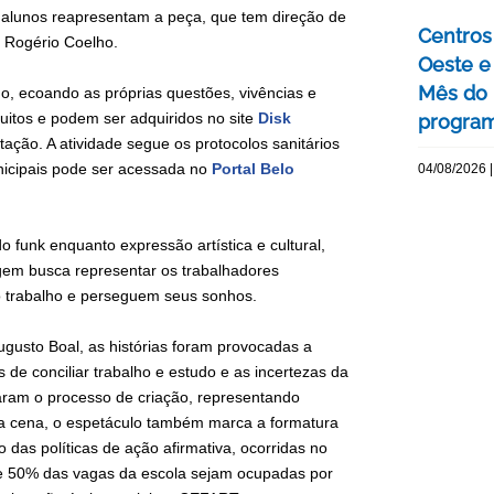
 alunos reapresentam a peça, que tem direção de
Centros 
 Rogério Coelho.
Oeste 
Mês do 
ho, ecoando as próprias questões, vivências e
tuitos e podem ser adquiridos no site
Disk
program
ação. A atividade segue os protocolos sanitários
nicipais pode ser acessada no
Portal Belo
04/08/2026 |
o funk enquanto expressão artística e cultural,
agem busca representar os trabalhadores
do trabalho e perseguem seus sonhos.
ugusto Boal, as histórias foram provocadas a
es de conciliar trabalho e estudo e as incertezas da
aram o processo de criação, representando
 a cena, o espetáculo também marca a formatura
 das políticas de ação afirmativa, ocorridas no
que 50% das vagas da escola sejam ocupadas por