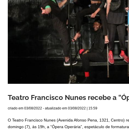
Teatro Francisco Nunes recebe a “Ó
criado em
03/08/2022
- atualizado em
03/08/2022 | 15:59
O Teatro Francisco Nunes (Avenida Afonso Pena, 1321, Centro) rec
domingo (7), às 19h, a “Ópera Operária”, espetáculo de formatu