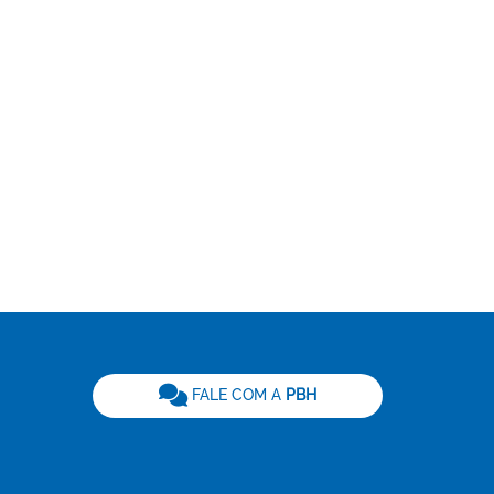
be
FALE COM A
PBH