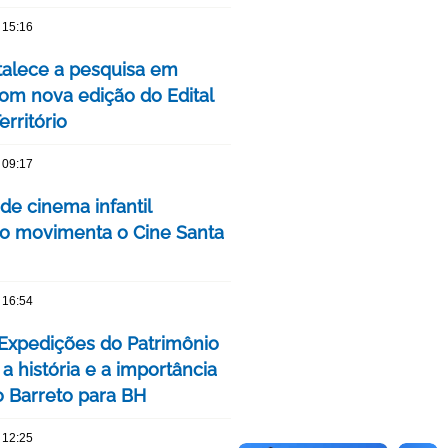
 15:16
talece a pesquisa em
om nova edição do Edital
rritório
 09:17
 de cinema infantil
iro movimenta o Cine Santa
 16:54
 Expedições do Patrimônio
a história e a importância
o Barreto para BH
 12:25